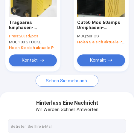
VR-Show
Über uns
Tragbares
Cut60 Mos 60amps
Einphasen-
Dreiphasen-
Fabrik-Ausflug
Schweißgerät Mma
Plasmaschneider
Preis:
20usd/pcs
MOQ:
50PCS
Arc 140 Inverter-
Gehäuse Schutzart
MOQ:
100 STÜCKE
Holen Sie sich aktuelle Preis
Schweißgerät
IP21
Qualitätskontrolle
Holen Sie sich aktuelle Preis
Treten Sie mit uns in Verbindung
Kontakt
Kontakt
Fordern Sie ein Zitat
Sehen Sie mehr an
Mig-Muttahida Majlis-e-Amal Schweißer
Hinterlass Eine Nachricht
Wir Werden Schnell Antworten
Stock TIG-Muttahida Majlis-e-Amal Schweißer
Industrieller Gebrauch BOGEN-Muttahida Majlis-e-Amal Sch