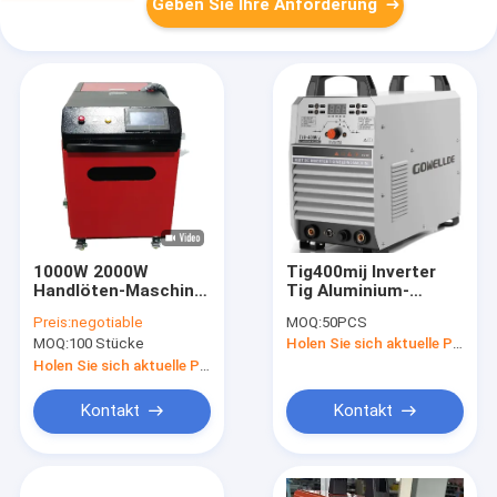
Geben Sie Ihre Anforderung
1000W 2000W
Tig400mij Inverter
Handlöten-Maschine
Tig Aluminium-
Faser-Laser-
Schweißgerät
Preis:
negotiable
MOQ:
50PCS
Schweißer-1070nm
Energiesparende
MOQ:
100 Stücke
Holen Sie sich aktuelle Preis
Hochleistungs
Holen Sie sich aktuelle Preis
Kontakt
Kontakt