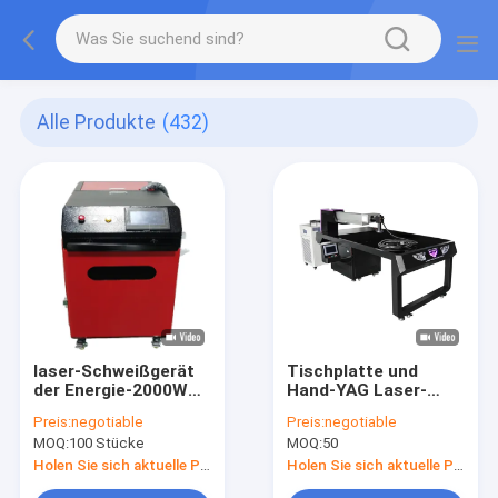
Alle Produkte
(432)
laser-Schweißgerät
Tischplatte und
der Energie-2000W
Hand-YAG Laser-
Handfür Pulver-
Schweißgerät-
Preis:
negotiable
Preis:
negotiable
Metallurgie
Energie 300W/500W
MOQ:
100 Stücke
MOQ:
50
Holen Sie sich aktuelle Preis
Holen Sie sich aktuelle Preis