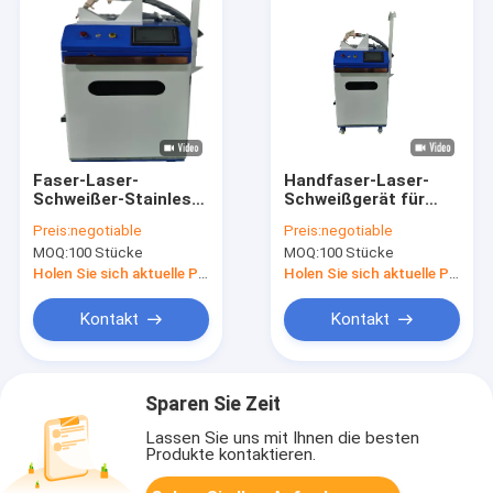
Faser-Laser-
Handfaser-Laser-
Schweißer-Stainless
Schweißgerät für
Steel Aluminum-
Metalledelstahl-
Preis:
negotiable
Preis:
negotiable
Laser-
Aluminium
MOQ:
100 Stücke
MOQ:
100 Stücke
Punktschweissen-
Maschine 100Hz
Holen Sie sich aktuelle Preis
Holen Sie sich aktuelle Preis
220V
Kontakt
Kontakt
Sparen Sie Zeit
Lassen Sie uns mit Ihnen die besten
Produkte kontaktieren.