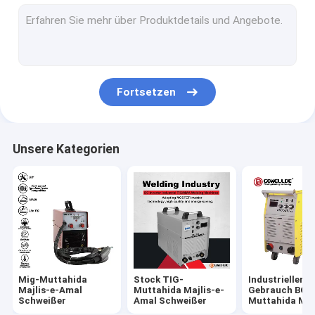
Hand-BOGEN Schweißer
Tragbarer Plasma-Schneider
Pulse TIG MMA Welder
Fortsetzen
Mini-BOGEN Schweißer
Hauptgebrauchs-Schweißer
Unsere Kategorien
Impuls Mig-Schweißer
Fackel-Ersatzteile
Selbstverdunkelungsschweißender Sturzhelm
Faserlaser-Schweißgerät
Mig-Muttahida
Stock TIG-
Industrieller
Cnc-Schneidemaschine
Majlis-e-Amal
Muttahida Majlis-e-
Gebrauch BOG
Schweißer
Amal Schweißer
Muttahida Maj
Amal Schweiß