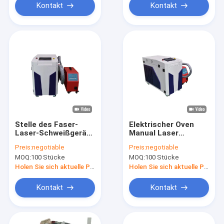
Kontakt
Kontakt
Stelle des Faser-
Elektrischer Oven
Laser-Schweißgerät-
Manual Laser
0.1-3mm für -
Welding Machine,
Preis:
negotiable
Preis:
negotiable
Fertigungsindustrie
Faser-Laser-
MOQ:
100 Stücke
MOQ:
100 Stücke
Schweißer 1500w
Holen Sie sich aktuelle Preis
Holen Sie sich aktuelle Preis
Kontakt
Kontakt