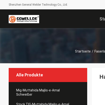
Shenzhen General Welder Technology Co., Ltd.
St
Startseite
/
Faserl
Alle Produkte
Ha
Mig-Muttahida Majlis-e-Amal
Schweißer
Stock TIG-Muttahida Majlis-e-Amal