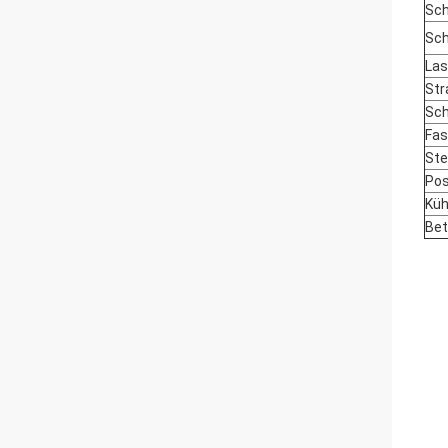
Sch
Sch
Las
Str
Sch
Fas
Ste
Pos
Kü
Bet