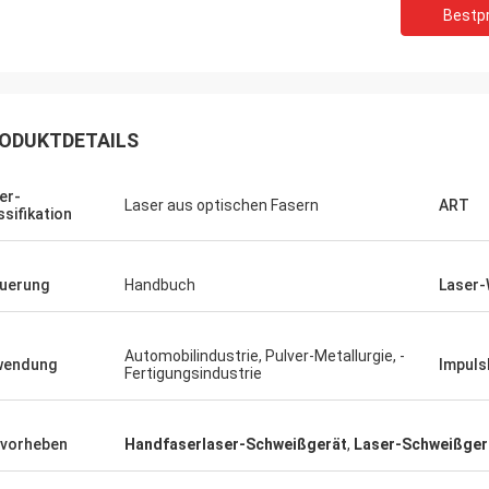
Bestpr
ODUKTDETAILS
er-
Laser aus optischen Fasern
ART
ssifikation
Daniel
uerung
Handbuch
Laser-
rde zur Zusammenarbeit mit Ihnen
n, helfen Sie uns, unser zu
Automobilindustrie, Pulver-Metallurgie, -
wendung
Impuls
sern überprüfen für mich und
Fertigungsindustrie
 Kunden, also schätze ich Sie
ch, und der Preis ist angemessen
ttbewerbsfähig, fahren wir fort, Ihr
vorheben
Handfaserlaser-Schweißgerät
,
Laser-Schweißger
t zu unterzeichnen.