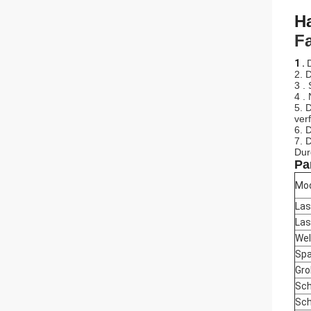
H
F
1 .
2. 
3 .
4 .
5. 
ver
6. 
7. 
Dur
Pa
Mod
Las
Las
Wel
Sp
Gro
Sch
Sch