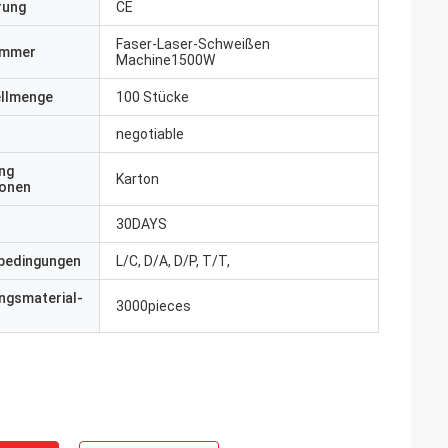
erung
CE
Faser-Laser-Schweißen
ummer
Machine1500W
ellmenge
100 Stücke
negotiable
ng
Karton
ionen
30DAYS
bedingungen
L/C, D/A, D/P, T/T,
ngsmaterial-
3000pieces