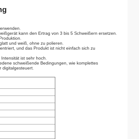
ng
 verwenden.
weißgerät kann den Ertrag von 3 bis 5 Schweißern ersetzen.
Produktion.
latt und weiß, ohne zu polieren.
triert, und das Produkt ist nicht einfach sich zu
ntensität ist sehr hoch.
hiedene schweißende Bedingungen, wie komplettes
digitalgesteuert.