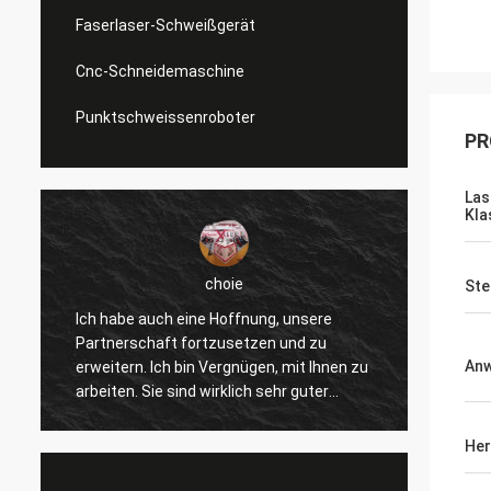
Faserlaser-Schweißgerät
Cnc-Schneidemaschine
Punktschweissenroboter
PR
Las
Kla
choie
Ste
Ich habe auch eine Hoffnung, unsere
Ich we
Partnerschaft fortzusetzen und zu
gefalle
An
erweitern. Ich bin Vergnügen, mit Ihnen zu
verbes
arbeiten. Sie sind wirklich sehr guter
andere
Fachmann und stützen uns ständig. Die
wirkli
r
Kommunikation mit Ihnen ist schnell und
und we
Her
dieses ist die meiste wichtige Sache.
Produk