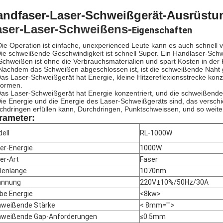
andfaser-Laser-Schweißgerät-Ausrüstu
aser-Laser-Schweißens-
Eigenschaften
Die Operation ist einfache, unexperienced Leute kann es auch schnell
Die schweißende Geschwindigkeit ist schnell Super. Ein Handlaser-Sch
 Schweißen ist ohne die Verbrauchsmaterialien und spart Kosten in der 
 Nachdem das Schweißen abgeschlossen ist, ist die schweißende Naht g
Das Laser-Schweißgerät hat Energie, kleine Hitzereflexionsstrecke konzen
formen.
Das Laser-Schweißgerät hat Energie konzentriert, und die schweißende I
Die Energie und die Energie des Laser-Schweißgeräts sind, das versc
chdringen erfüllen kann, Durchdringen, Punktschweissen, und so weiter 
rameter:
ell
RL-1000W
er-Energie
1000W
er-Art
Faser
lenlänge
1070nm
annung
220V±10%/50Hz/30A
be Energie
<8kw>
weißende Stärke
< 8mm="">
weißende Gap-Anforderungen
≤0.5mm