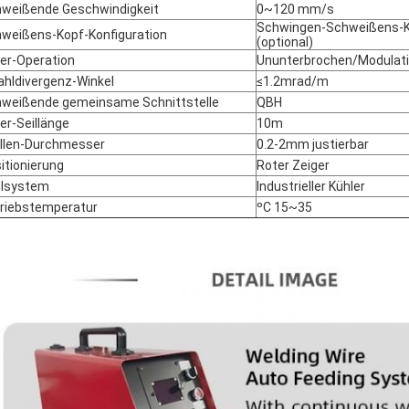
weißende Geschwindigkeit
0~120 mm/s
Schwingen-Schweißens-K
weißens-Kopf-Konfiguration
(optional)
er-Operation
Ununterbrochen/Modulat
ahldivergenz-Winkel
≤1.2mrad/m
weißende gemeinsame Schnittstelle
QBH
er-Seillänge
10m
llen-Durchmesser
0.2-2mm justierbar
itionierung
Roter Zeiger
hlsystem
Industrieller Kühler
riebstemperatur
ºC 15~35