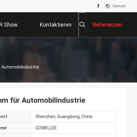
German
R Show
Kontaktieren
Referenzen
Sie Uns
 Automobilindustrie
m für Automobilindustrie
sort
Shenzhen, Guangdong, China
ame
GOWELLDE