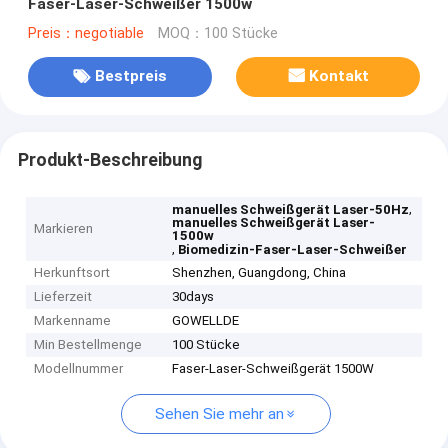
Faser-Laser-Schweißer 1500w
Preis：negotiable
MOQ：100 Stücke
Bestpreis
Kontakt
Produkt-Beschreibung
,
manuelles Schweißgerät Laser-50Hz
manuelles Schweißgerät Laser-
Markieren
1500w
,
Biomedizin-Faser-Laser-Schweißer
Herkunftsort
Shenzhen, Guangdong, China
Lieferzeit
30days
Markenname
GOWELLDE
Min Bestellmenge
100 Stücke
Modellnummer
Faser-Laser-Schweißgerät 1500W
Sehen Sie mehr an