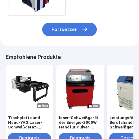
1500w
Fortsetzen
Empfohlene Produkte
Tischplatte und
laser-Schweißgerät
Leistungsfähi
Hand-YAG Laser-
der Energie-2000W
Berufshandlas
Schweißgerät-
Handfür Pulver-
Schweißgerät
Energie 300W/500W
Metallurgie
Handbuch
1500/2000W
Bestpreis
Bestpreis
Bestprei