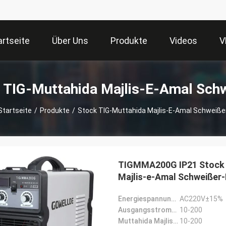
artseite
Über Uns
Produkte
Videos
V
 TIG-Muttahida Majlis-E-Amal Sch
Startseite
/
Produkte
/
Stock TIG-Muttahida Majlis-E-Amal Schweiße
TIGMMA200G IP21 Stock I
Majlis-e-Amal Schweißer
Energiespannung (V):
AC220V±15%
Ausgangsstrombereich (A):
10-200
Muttahida Majlis-e-Amal Schweißstrom (A):
10-200