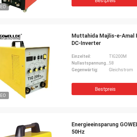
Bestpreis
DEO
Muttahida Majlis-e-Amal
DC-Inverter
Einzelteil:
TIG200M
Nullastspannung (V):
58
Gegenwärtig:
Gleichstrom
Bestpreis
DEO
Energieeinsparung GOWEL
50Hz