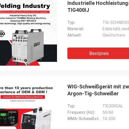
Industrielle Hochleistu
TIG400IJ
Typ:
TIG-SCHWEIS
Material:
Edelstahl, nied
Aktuell:
Gleichstrom
Bestpreis
Daniel
rde zur Zusammenarbeit mit Ihnen
WIG-Schweißgerät mit zw
n, helfen Sie uns, unser zu
Argon-Tig-Schweißer
sern überprüfen für mich und
 Kunden, also schätze ich Sie
Typ:
TIG300GAL
ch, und der Preis ist angemessen
Frequenz (Hz):
50/60
ttbewerbsfähig, fahren wir fort, Ihr
MMA-Schweißstrom (A):
10-200
t zu unterzeichnen.