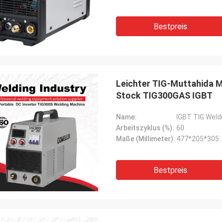
Bestpreis
Leichter TIG-Muttahida M
Stock TIG300GAS IGBT
Name:
IGBT TIG Weld
Arbeitszyklus (%):
60
Maße (Millimeter):
477*205*305
Bestpreis