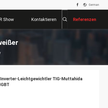
German
R Show
Kontaktieren
Referenzen
Sie Uns
weißer
r
nverter-Leichtgewichtler TIG-Muttahida
-IGBT