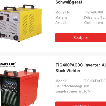
Schweißgerät
Modell Nr.:
TIG/ARC400
Material:
Kohlenstoffsta
Aktuell:
Gleichstrom
Bestpreis
TIG400PACDC-Inverter-A
Stick Welder
Modell:
TIG400PACDC
Haupttechnologie:
IGBT
Eingetragenes Warenzeichen:
N/M