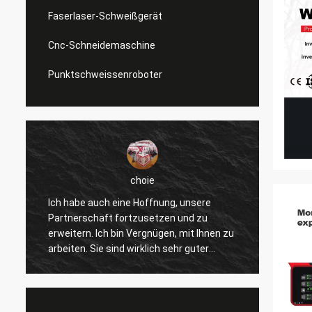
Faserlaser-Schweißgerät
Cnc-Schneidemaschine
Punktschweissenroboter
choie
Ich habe auch eine Hoffnung, unsere
Ich we
Partnerschaft fortzusetzen und zu
gefalle
erweitern. Ich bin Vergnügen, mit Ihnen zu
verbes
arbeiten. Sie sind wirklich sehr guter
andere
Fachmann und stützen uns ständig. Die
wirkli
r
Kommunikation mit Ihnen ist schnell und
und we
dieses ist die meiste wichtige Sache.
Produk