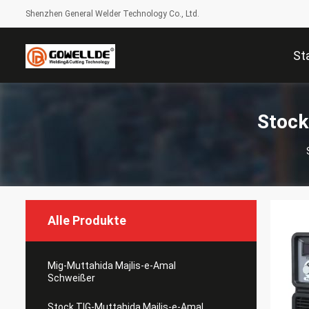
Shenzhen General Welder Technology Co., Ltd.
St
Stock
Alle Produkte
Mig-Muttahida Majlis-e-Amal
Schweißer
Stock TIG-Muttahida Majlis-e-Amal