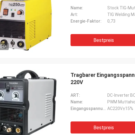
Name:
Stock TIG-Mut
Art:
TIG Welding M
Energie-Faktor:
0,73
Bestpreis
DEO
Tragbarer Eingangsspann
220V
ART:
DC-Inverter 
Name:
PWM Muttahid
Eingangsspannung:
AC220V±15%
Bestpreis