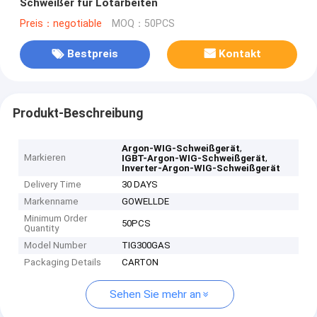
Schweißer für Lötarbeiten
Preis：negotiable
MOQ：50PCS
Bestpreis
Kontakt
Produkt-Beschreibung
,
Argon-WIG-Schweißgerät
Markieren
,
IGBT-Argon-WIG-Schweißgerät
Inverter-Argon-WIG-Schweißgerät
Delivery Time
30 DAYS
Markenname
GOWELLDE
Minimum Order
50PCS
Quantity
Model Number
TIG300GAS
Packaging Details
CARTON
Sehen Sie mehr an