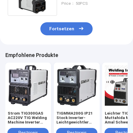
Schweißer für Lötarbeiten
Price： 50PCS
Fortsetzen
Empfohlene Produkte
Strom TIG300GAS
TIGMMA200G IP21
Leichter TIG-
AC220V TIG Welding
Stock Inverter-
Muttahida Maj
Machine Inverter
Leichtgewichtler
Amal Schweiße
220amps
TIG-Muttahida
Soldering Wor
Majlis-e-Amal
Stock TIG300
Bestpreis
Bestpreis
Bestprei