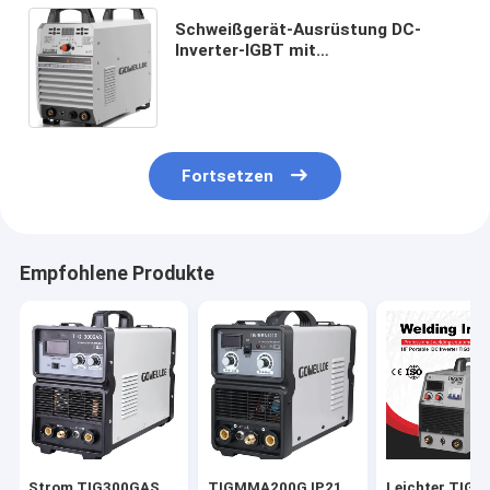
Schweißgerät-Ausrüstung DC-
Inverter-IGBT mit
Fernsteuerungsinverter der
funktions-AC380V basierte TIG-
Schweißgerät
Fortsetzen
Empfohlene Produkte
Strom TIG300GAS
TIGMMA200G IP21
Leichter TIG-