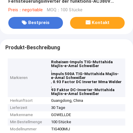
Fernsteuerungsinverter der funktions-AC380V
basierte TIG-Schweißgerät
Preis：negotiable
MOQ：100 Stücke
Bestpreis
Kontakt
Produkt-Beschreibung
Roheisen-Impuls TIG-Muttahida
Majlis-e-Amal Schweißer
,
Impuls 500A TIG-Muttahida Majlis-
Markieren
e-Amal Schweißer
,
0.93 Factor DC Inverter Mma Welder
,
93 Faktor DC-Inverter-Muttahida
Majlis-e-Amal Schweißer
Herkunftsort
Guangdong, China
Lieferzeit
30 Tage
Markenname
GOWELLDE
Min Bestellmenge
100 Stücke
Modellnummer
TIG400MIJ