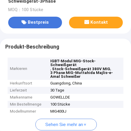
Schweißgerät-3Phase
MOQ：100 Stücke
Bestpreis
Kontakt
Produkt-Beschreibung
IGBT-Modul MIG-Stock-
Schweißgerät
Markieren
,
,
Stock-Schweißgerät 380V MIG
3 Phase MIG-Muttahida Majlis-e-
Amal Schweißer
Herkunftsort
Guangdong, China
Lieferzeit
30 Tage
Markenname
GOWELLDE
Min Bestellmenge
100 Stücke
Modellnummer
MIG400IJ
Sehen Sie mehr an