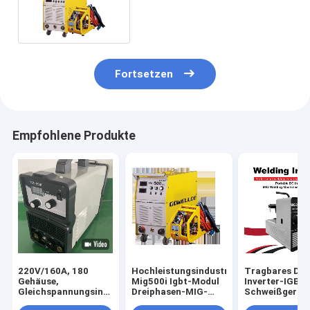
Schweißgerät-3Phase
Fortsetzen
Empfohlene Produkte
220V/160A, 180
Hochleistungsindustrie
Tragbares DC
Gehäuse,
Mig500i Igbt-Modul
Inverter-IGBT-
Gleichspannungsinverter,
Dreiphasen-MIG-
Schweißgerät
IGBT-Portable TIG-
Schweißgerät 500
MIG250 für de