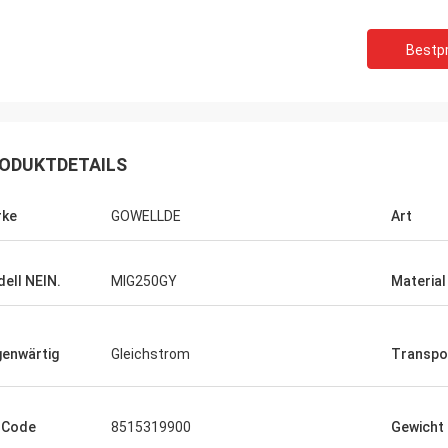
Bestpr
ODUKTDETAILS
rke
GOWELLDE
Art
ell NEIN.
MIG250GY
Material
 mit Ihnen
 zu
ch und
enwärtig
Gleichstrom
Transpo
ch Sie
gemessen
ir fort, Ihr
-Code
8515319900
Gewicht