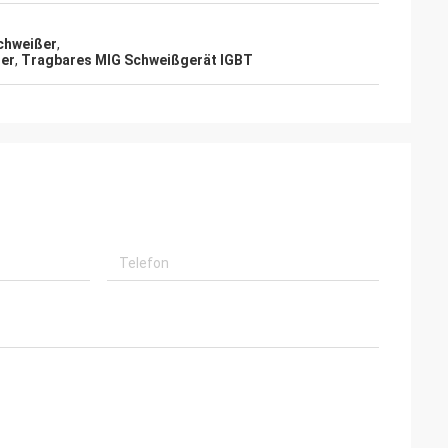
chweißer
,
ßer
,
Tragbares MIG Schweißgerät IGBT