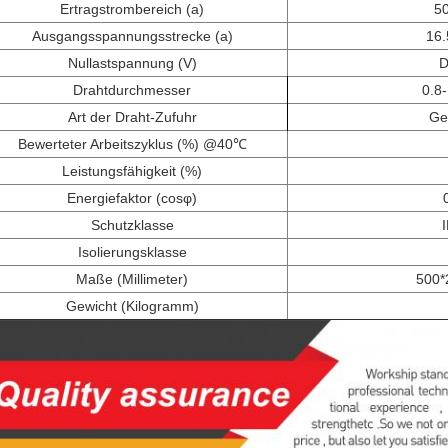
Ertragstrombereich (a)
5
Ausgangsspannungsstrecke (a)
16.
Nullastspannung (V)
D
Drahtdurchmesser
0.8
Art der Draht-Zufuhr
Ge
Bewerteter Arbeitszyklus (%) @40℃
Leistungsfähigkeit (%)
Energiefaktor (cosφ)
Schutzklasse
Isolierungsklasse
Maße (Millimeter)
500*
Gewicht (Kilogramm)