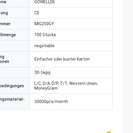
ame
GOWELLDE
erung
CE
ummer
MIG250GY
ellmenge
100 Stücke
negotiable
ng
Einfacher oder bunter Karton
ionen
30-tägig
L/C, D/A, D/P, T/T, Western Union,
bedingungen
MoneyGram
ngsmaterial-
30000pcs/month