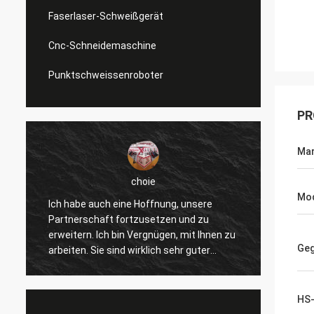
Faserlaser-Schweißgerät
Cnc-Schneidemaschine
Punktschweissenroboter
PR
Ma
choie
Daniel
Mod
h eine Hoffnung, unsere
Ich werde zur Zusammenarbeit
ft fortzusetzen und zu
gefallen, helfen Sie uns, unser
ch bin Vergnügen, mit Ihnen zu
verbessern überprüfen für mi
Geg
 sind wirklich sehr guter
andere Kunden, also schätze i
d stützen uns ständig. Die
wirklich, und der Preis ist an
n mit Ihnen ist schnell und
und wettbewerbsfähig, fahren w
ie meiste wichtige Sache.
Produkt zu unterzeichnen.
HS