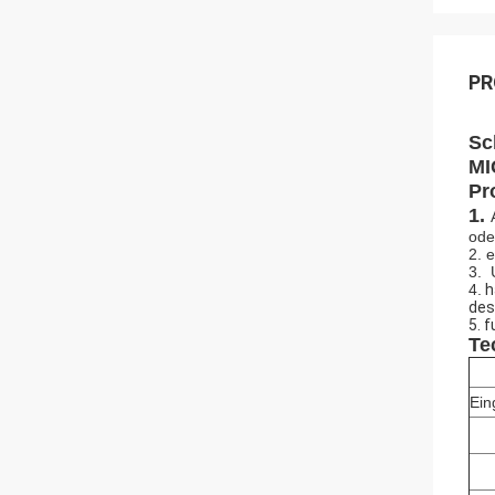
PR
Sc
MI
Pr
1.
ode
2. 
3. 
4.
h
des
5. 
Te
Ein