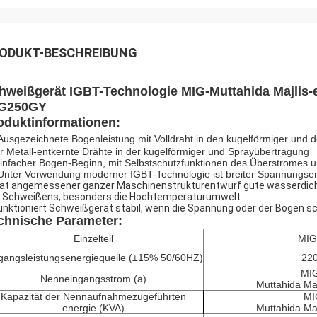
ODUKT-BESCHREIBUNG
hweißgerät IGBT-Technologie MIG-Muttahida Majlis-
G250GY
oduktinformationen:
Ausgezeichnete Bogenleistung mit Volldraht in den kugelförmiger und
r Metall-entkernte Drähte in der kugelförmiger und Sprayübertragu
einfacher Bogen-Beginn, mit Selbstschutzfunktionen des Überstromes u
Unter Verwendung moderner IGBT-Technologie ist breiter Spannungsen
at angemessener ganzer Maschinenstrukturentwurf gute wasserdichte
 Schweißens, besonders die Hochtemperaturumwelt.
funktioniert Schweißgerät stabil, wenn die Spannung oder der Bogen s
chnische Parameter:
Einzelteil
MIG
gangsleistungsenergiequelle
(
±15% 50/60HZ
)
22
MIG
Nenneingangsstrom (a)
Muttahida Maj
Kapazität der Nennaufnahmezugeführten
MI
energie (KVA)
Muttahida Maj