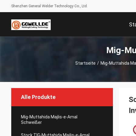
Shenzhen General Welder Technology Co., Ltd.
St
Mig-Mut
Startseite
/
Mig-Muttahida Ma
Alle Produkte
S
I
Mig-Muttahida Majlis-e-Amal
Schweißer
Stock TIG-Muttahida Majlis-e-Amal