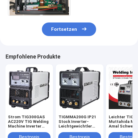
220V DCs
Fortsetzen
Empfohlene Produkte
Strom TIG300GAS
TIGMMA200G IP21
Leichter TIG-
AC220V TIG Welding
Stock Inverter-
Muttahida Maj
Machine Inverter
Leichtgewichtler
Amal Schweiße
220amps
TIG-Muttahida
Soldering Wor
Majlis-e-Amal
Stock TIG300
Bestpreis
Bestpreis
Bestprei