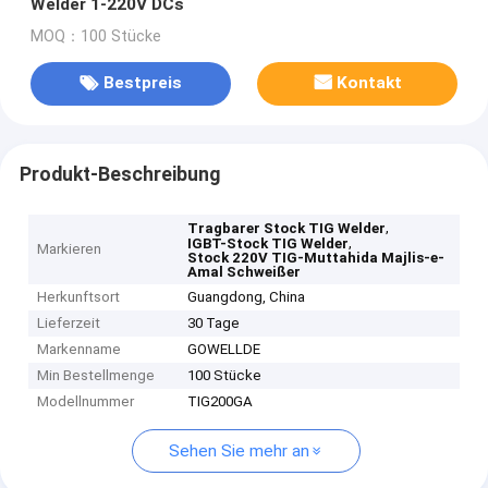
Welder 1-220V DCs
MOQ：100 Stücke
Bestpreis
Kontakt
Produkt-Beschreibung
,
Tragbarer Stock TIG Welder
,
IGBT-Stock TIG Welder
Markieren
Stock 220V TIG-Muttahida Majlis-e-
Amal Schweißer
Herkunftsort
Guangdong, China
Lieferzeit
30 Tage
Markenname
GOWELLDE
Min Bestellmenge
100 Stücke
Modellnummer
TIG200GA
Sehen Sie mehr an