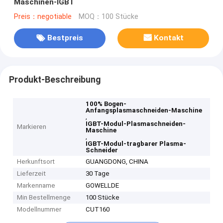
Maschinen-IGBT
Preis：negotiable
MOQ：100 Stücke
Bestpreis
Kontakt
Produkt-Beschreibung
100% Bogen-
Anfangsplasmaschneiden-Maschine
,
IGBT-Modul-Plasmaschneiden-
Markieren
Maschine
,
IGBT-Modul-tragbarer Plasma-
Schneider
Herkunftsort
GUANGDONG, CHINA
Lieferzeit
30 Tage
Markenname
GOWELLDE
Min Bestellmenge
100 Stücke
Modellnummer
CUT160