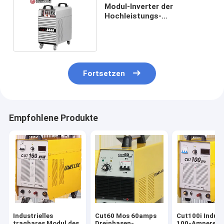
Modul-Inverter der
Hochleistungs-
Plasmaschneiden-
Maschinen-IGBT
Fortsetzen
Empfohlene Produkte
Industrielles
Cut60 Mos 60amps
Cut100i Indust
tragbares Modul des
Dreiphasen-
100-Ampere-I