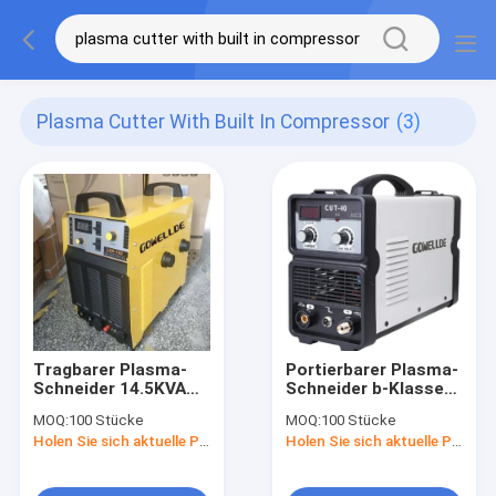
Plasma Cutter With Built In Compressor
(3)
Tragbarer Plasma-
Portierbarer Plasma-
Schneider 14.5KVA
Schneider b-Klassen-
CUT100 mit errichtet
44.2A mit errichtet
MOQ:
100 Stücke
MOQ:
100 Stücke
im Kompressor
im Luftkompressor
Holen Sie sich aktuelle Preis
Holen Sie sich aktuelle Preis