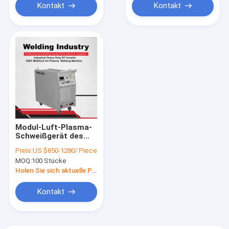
Kontakt
Kontakt
Modul-Luft-Plasma-
Schweißgerät des
DC-Inverter-mobiles
Preis:
US $850-1280/ Piece
Plasma-Schneider-
MOQ:
100 Stücke
IGBT
Holen Sie sich aktuelle Preis
Kontakt