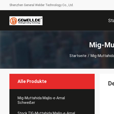
Shenzhen General Welder Technology Co., Ltd.
St
Mig-Mut
Startseite
/
Mig-Muttahida
Alle Produkte
De
Mig-Muttahida Majlis-e-Amal
Schweißer
Stock TIG-Muttahida Majlis-e-Amal