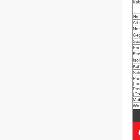
Kab
Nen
Arb
Nen
Geg
Spa
Ene
Ein
Iso
Küh
Sch
Pas
(fe
Pas
(Dr
Maß
Wir