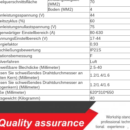
elquerschnittsfläche
70
(MM2)
Boden (MM2)
4
nleistungsspannung (V)
44
eitszyklus (%)
60
nleistungsnullastspannung (V)
75
enwärtiger Einstellbereich (A)
80-630
nnungsEinstellbereich (V)
17-44
rgiefaktor
0,93
schließungsbewertung
IP21S
lationsbemessung
F
lverfahren
Luft
weißbare Blechdicke (Millimeter)
2.5-40
sen Sie schweißendes Drahtdurchmesser an
1.2/1.4/1.6
sten Kern) (Millimeter)
sen Sie schweißendes Drahtdurchmesser an
1.2/1.4/1.6
ogenkern) (Millimeter)
e (Millimeter)
620*310*650
tsgewicht (Kilogramm)
40