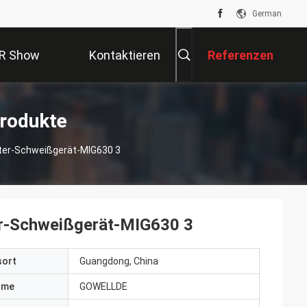
German
R Show
Kontaktieren
Referenzen
Sie Uns
rodukte
rter-Schweißgerät-MIG630 3
er-Schweißgerät-MIG630 3
sort
Guangdong, China
ame
GOWELLDE