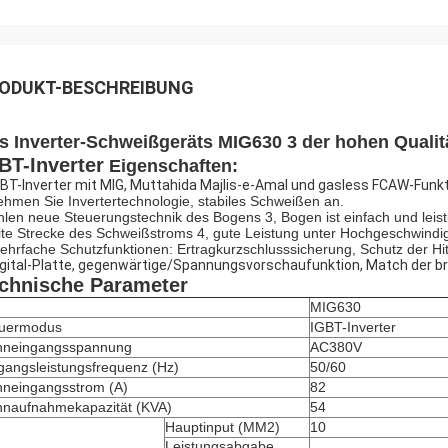
ODUKT-BESCHREIBUNG
s Inverter-Schweißgeräts MIG630 3 der hohen Qualit
BT-Inverter
Eigenschaften:
GBT-Inverter mit MIG, Muttahida Majlis-e-Amal und gasless FCAW-Funk
ehmen Sie Invertertechnologie, stabiles Schweißen an.
len neue Steuerungstechnik des Bogens 3, Bogen ist einfach und leist
ite Strecke des Schweißstroms 4, gute Leistung unter Hochgeschwindi
ehrfache Schutzfunktionen: Ertragkurzschlusssicherung, Schutz der H
gital-Platte, gegenwärtige/Spannungsvorschaufunktion, Match der b
chnische Parameter
MIG630
euermodus
IGBT-Inverter
nneingangsspannung
AC380V
gangsleistungsfrequenz (Hz)
50/60
neingangsstrom (A)
82
naufnahmekapazität (KVA)
54
Hauptinput (MM2)
10
Leistungsabgabe