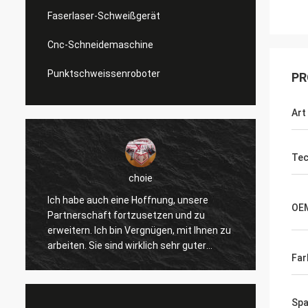
Faserlaser-Schweißgerät
Cnc-Schneidemaschine
Punktschweissenroboter
PR
Art
Tec
choie
Ich habe auch eine Hoffnung, unsere
Ich werde zur Z
OE
Partnerschaft fortzusetzen und zu
gefallen, helfen 
erweitern. Ich bin Vergnügen, mit Ihnen zu
verbessern überp
arbeiten. Sie sind wirklich sehr guter
andere Kunden, a
Far
Fachmann und stützen uns ständig. Die
wirklich, und de
Kommunikation mit Ihnen ist schnell und
und wettbewerbsfä
dieses ist die meiste wichtige Sache.
Produkt zu unter
Sp