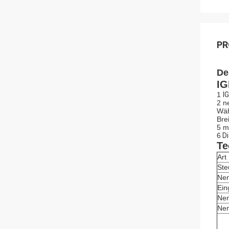
PR
De
IG
1
I
2 n
Wäh
Bre
5 m
6
Di
Te
Art
St
Ne
Ein
Nen
Nen