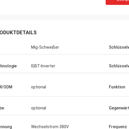
ODUKTDETAILS
Mig-Schweißer
Schlüssel
hnologie
IGBT-Inverter
Schlüssel
Daniel
usammenarbeit mit Ihnen
M/ODM
optional
Funktion
Sie uns, unser zu
rüfen für mich und
lso schätze ich Sie
be
optional
Gegenwärt
r Preis ist angemessen
hig, fahren wir fort, Ihr
zeichnen.
annung
Wechselstrom 380V
Frequenz