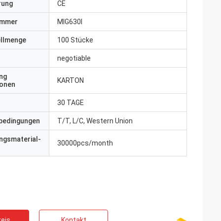
erung
CE
ummer
MIG630I
ellmenge
100 Stücke
negotiable
ng
KARTON
ionen
30 TAGE
bedingungen
T/T, L/C, Western Union
ngsmaterial-
30000pcs/month
eis
Kontakt