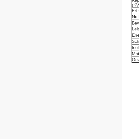
Kap
(KV
Ert
Nul
Bew
Lei
Ene
Sch
Iso
Maß
Gew