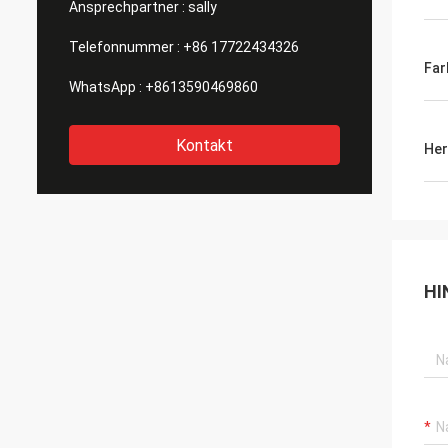
Ansprechpartner :
sally
Telefonnummer :
+86 17722434326
Far
WhatsApp :
+8613590469860
Kontakt
Her
HI