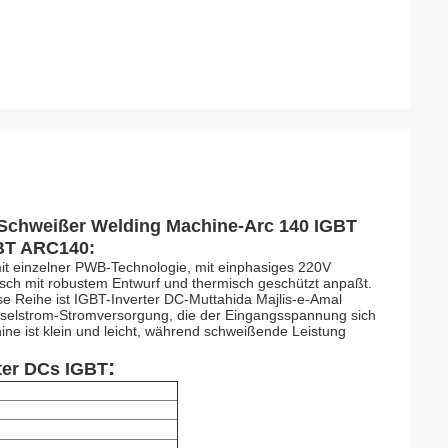
c Schweißer Welding Machine-Arc 140 IGBT
GBT ARC140:
it einzelner PWB-Technologie, mit einphasiges 220V
ch mit robustem Entwurf und thermisch geschützt anpaßt.
ese Reihe ist IGBT-Inverter DC-Muttahida Majlis-e-Amal
selstrom-Stromversorgung, die der Eingangsspannung sich
ne ist klein und leicht, während schweißende Leistung
:
ter DCs
IGBT