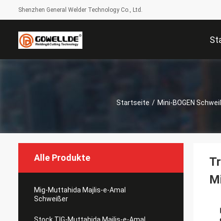
Shenzhen General Welder Technology Co., Ltd.
St
Startseite
/
Mini-BOGEN Schwei
Alle Produkte
Tr
M
Mig-Muttahida Majlis-e-Amal
Schweißer
Stock TIG-Muttahida Majlis-e-Amal