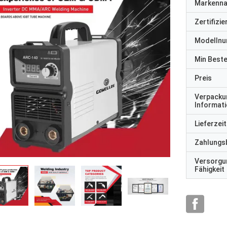
Markenn
Zertifizi
Modelln
Min Best
Preis
Verpacku
Informat
Lieferzeit
Zahlungs
Versorgu
Fähigkeit