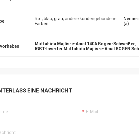
Rot, blau, grau, andere kundengebundene
Nennei
be
Farben
(a)
Muttahida Majlis-e-Amal 140A Bogen-Schweißer
,
vorheben
IGBT-Inverter Muttahida Majlis-e-Amal BOGEN Sc
NTERLASS EINE NACHRICHT