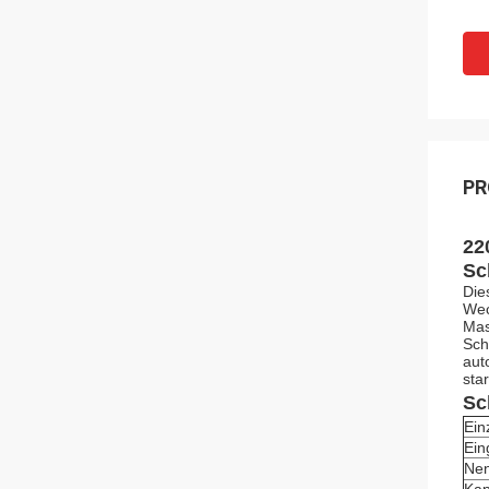
PR
22
Sc
Die
Wec
Mas
Sch
aut
star
Sc
Einz
Ein
Nen