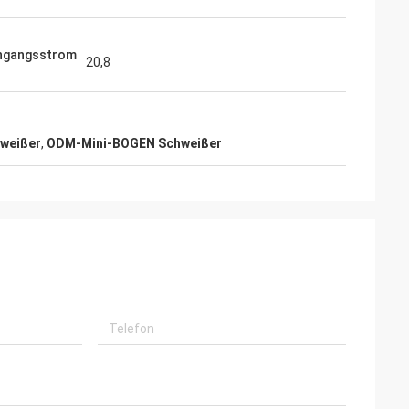
ngangsstrom
20,8
hweißer
,
ODM-Mini-BOGEN Schweißer