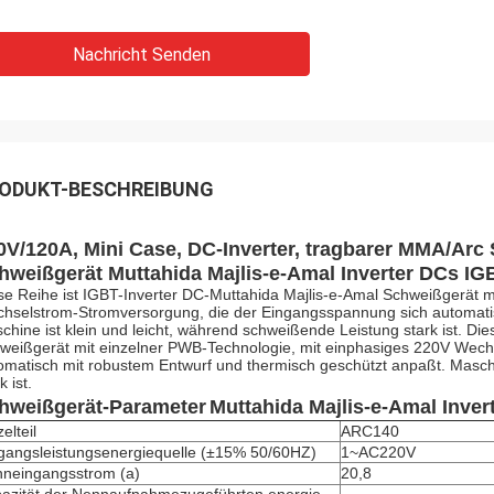
Nachricht Senden
ODUKT-BESCHREIBUNG
0V/120A, Mini Case, DC-Inverter, tragbarer MMA/Ar
hweißgerät Muttahida Majlis-e-Amal Inverter DCs I
se Reihe ist IGBT-Inverter DC-Muttahida Majlis-e-Amal Schweißgerät m
hselstrom-Stromversorgung, die der Eingangsspannung sich automatis
chine ist klein und leicht, während schweißende Leistung stark ist. Di
weißgerät mit einzelner PWB-Technologie, mit einphasiges 220V Wech
omatisch mit robustem Entwurf und thermisch geschützt anpaßt. Maschi
k ist.
hweißgerät-
Parameter
Muttahida Majlis-e-Amal Inver
elteil
ARC140
gangsleistungsenergiequelle
(
±15% 50/60HZ
)
1~AC220V
neingangsstrom (a)
20,8