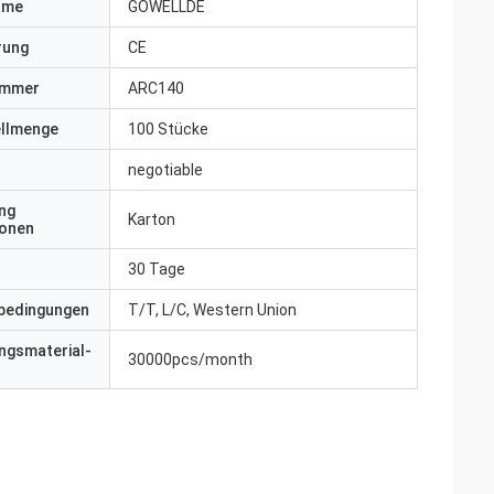
ame
GOWELLDE
erung
CE
ummer
ARC140
ellmenge
100 Stücke
negotiable
ng
Karton
ionen
30 Tage
bedingungen
T/T, L/C, Western Union
ngsmaterial-
30000pcs/month