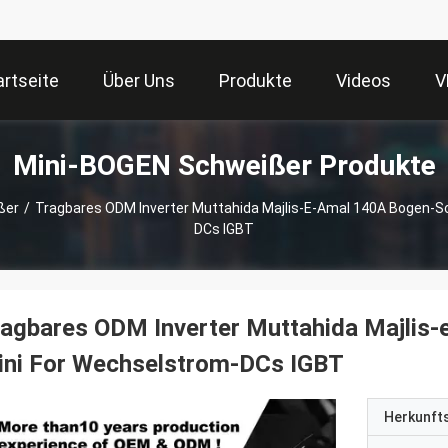
artseite
Über Uns
Produkte
Videos
V
Mini-BOGEN Schweißer Produkte
ßer
/
Tragbares ODM Inverter Muttahida Majlis-E-Amal 140A Bogen-S
DCs IGBT
agbares ODM Inverter Muttahida Majlis
ini For Wechselstrom-DCs IGBT
Herkunft