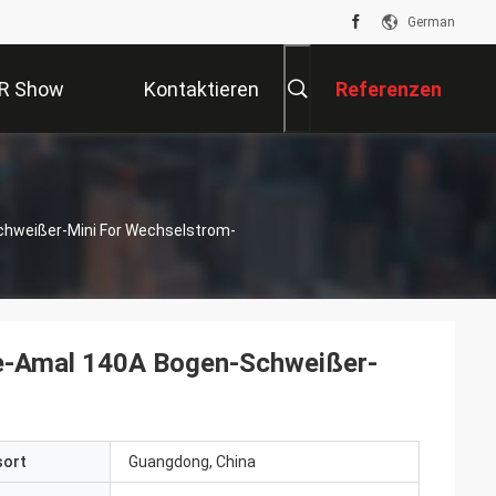
German
R Show
Kontaktieren
Referenzen
Sie Uns
chweißer-Mini For Wechselstrom-
-e-Amal 140A Bogen-Schweißer-
sort
Guangdong, China