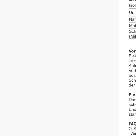
Iso
Unt
Nan
Maß
Sch
(Mi
Vor
Ele
ist
Anf
Vor
bes
Sch
der
Ein
Das
sch
Ene
sta
FAQ
Q: 
: W