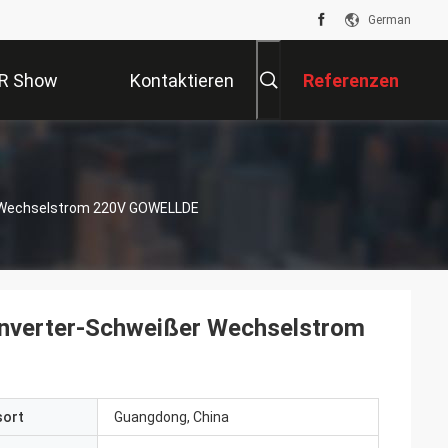
German
R Show
Kontaktieren
Referenzen
Sie Uns
r Wechselstrom 220V GOWELLDE
Inverter-Schweißer Wechselstrom
sort
Guangdong, China