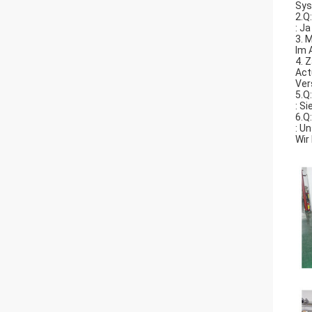
Sys
2.Q
: J
3. 
Im 
4. 
Act
Ver
5.Q
: S
6.Q
: U
Wir