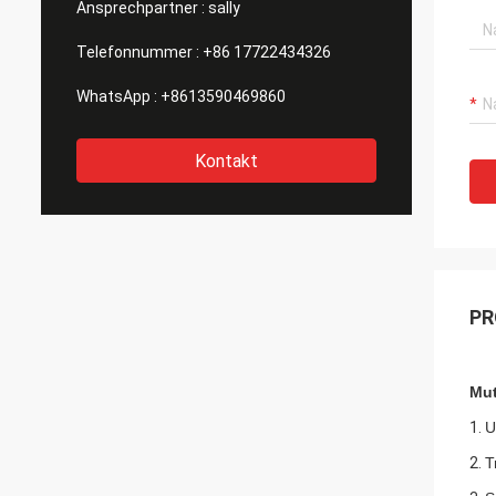
Ansprechpartner :
sally
Telefonnummer :
+86 17722434326
WhatsApp :
+8613590469860
Kontakt
PR
Mut
1.
U
2.
T