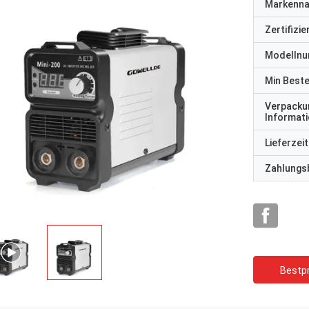
Markenn
Zertifizi
Modelln
Min Best
Verpacku
Informat
Lieferzeit
Zahlungs
Bestpr