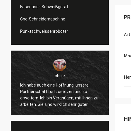
Faserlaser-Schweißgerät
PR
Cnc-Schneidemaschine
Punktschweissenroboter
Art
Mod
choie
Her
Ich habe auch eine Hoffnung, unsere
Ich we
Partnerschaft fortzusetzen und zu
gefalle
erweitern. Ich bin Vergnügen, mit Ihnen zu
verbes
arbeiten. Sie sind wirklich sehr guter
andere
Fachmann und stützen uns ständig. Die
wirkli
r
Kommunikation mit Ihnen ist schnell und
und we
HI
dieses ist die meiste wichtige Sache.
Produk