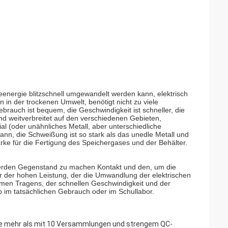
eenergie blitzschnell umgewandelt werden kann, elektrisch
n in der trockenen Umwelt, benötigt nicht zu viele
ebrauch ist bequem, die Geschwindigkeit ist schneller, die
nd weitverbreitet auf den verschiedenen Gebieten,
al (oder unähnliches Metall, aber unterschiedliche
n, die Schweißung ist so stark als das unedle Metall und
rke für die Fertigung des Speichergases und der Behälter.
werden Gegenstand zu machen Kontakt und den, um die
or der hohen Leistung, der die Umwandlung der elektrischen
emen Tragens, der schnellen Geschwindigkeit und der
ob im tatsächlichen Gebrauch oder im Schullabor.
erie mehr als mit 10 Versammlungen und strengem QC-