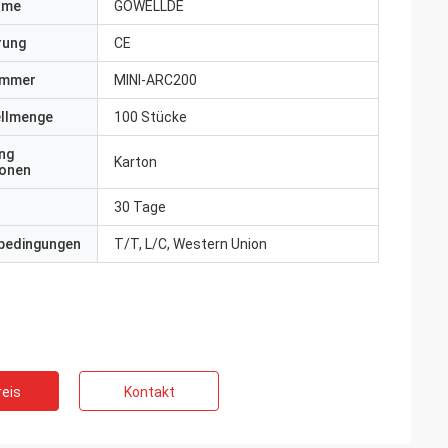
ame
GOWELLDE
erung
CE
ummer
MINI-ARC200
ellmenge
100 Stücke
ng
Karton
ionen
30 Tage
bedingungen
T/T, L/C, Western Union
eis
Kontakt