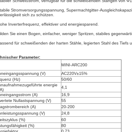
tabiler Schweißstrom, verfügbar für die schweißenden Stangen von Φ
tabile Stromversorgungsspannung, Supermachtgitter-Ausgleichskapazitä
erlässigkeit sich zu schützen.
ohe Inverterfrequenz, effektiver und energiesparend.
ilden Sie einen Bogen, einfacher, weniger Spritzen, stabiles gegenwär
assend für schweißenden der harten Stähle, legierten Stahl des Tiefs u
hnischer Parameter:
MINI-ARC200
neingangsspannung (V)
AC220V±15%
quenz (Hz)
50/60
naufnahmezugeführte energie
4,1
A)
neingangsstrom (A)
16,9
ertete Nullastspannung (V)
55
ragstrombereich (A)
20-200
nleistungsspannung (V)
24,8
eitszyklus (%)
60
stungsfähigkeit (%)
80
rgiefaktor
0,73