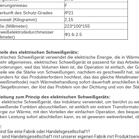
lierungsniveau
F
erkunft des Schutz-Grades
IP21
owatt (Kilogramm)
2,15
e (Millimeter)
223*100*155
weißelektrodedurchmesser
Φ1.6-2.5
llimeter)
teile des elektrischen Schweißgeräts:
ktrisches Schweißgerät verwendet die elektrische Energie, die in Wärm
 sehr allgemeines, elektrisches Schweißgerät ist passend für das Arbeite
orderungen, weil das Volumen klein ist, die Operation ist einfach, der G
teile wie die Stärke von Schweißungen, nachdem es geschweißt hat, si
onders für das Produkterfordern hochfest, das das gleiche Metallmateri
weißmethode) nach Wärmebehandlung sofort dauerhaft anschließen kan
 Siegelbrunnen, der löst das Problem von der Dichtung und von der Stä
leitung zum Prinzip des elektrischen Schweißgeräts:
 elektrische Schweißgerät, das Induktanz verwendet, um berührt zu 
weißende Funktion abzuschließen, ist wirklich ein extrem Transformat
rgie zur Wärme, mit den Vorteilen der einfachen Operation, des bequ
rken Leistung sofort abschließen kann, es ist gewesen weitverbreitet, 
:
Sind Sie eine Fabrik oder Handelsgesellschaft?
ir sind Handelsgesellschaft mit unserer eigenen Fabrik mit Produkts