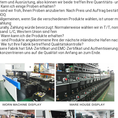
tem und Ausrüstung, also können wir beide treffen Ihre Quantitäts- u
: Kann ich einige Proben erhalten?
a sind wir froh, Ihnen Proben anzubieten. Nach Preis und Auftrag bestä
MOQ:
Allgemeinen, wenn Sie die verschiedenen Produkte wählen, ist unser mi
Zahlung:
urally, Zahlung würde bevorzugt: Normalerweise wählen wir in T/T, no
sand. L/C, Western Union sind fein
: Wann kann ich die Produkte erhalten?
ie sind Produkte angekommene Ihre der nächste inländische Hafen nac
: Wie tut Ihre Fabrik betreffend Qualitätskontrolle?
nsere Fabrik hat SAA-Zertifikat und EMC-Zertifikat und Authentisierun
 konzentrieren uns auf die Qualität von Anfang an zum Ende.