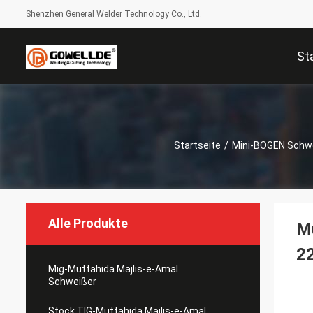
Shenzhen General Welder Technology Co., Ltd.
St
Startseite
/
Mini-BOGEN Schw
Alle Produkte
Mu
2
Mig-Muttahida Majlis-e-Amal
Schweißer
Stock TIG-Muttahida Majlis-e-Amal