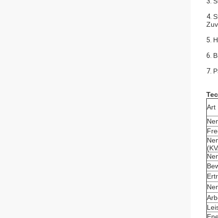
3.
S
4.
S
Zuv
5.
H
6.
B
7.
P
Tec
Art
Nen
Fre
Nen
(KV
Nen
Bew
Ert
Nen
Arb
Lei
Ene