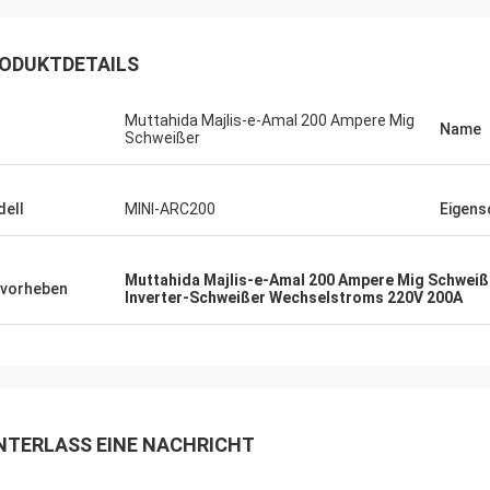
ODUKTDETAILS
Muttahida Majlis-e-Amal 200 Ampere Mig
Name
Schweißer
ell
MINI-ARC200
Eigens
Muttahida Majlis-e-Amal 200 Ampere Mig Schweiß
Daniel
vorheben
Inverter-Schweißer Wechselstroms 220V 200A
rde zur Zusammenarbeit mit Ihnen
n, helfen Sie uns, unser zu
sern überprüfen für mich und
 Kunden, also schätze ich Sie
ch, und der Preis ist angemessen
ttbewerbsfähig, fahren wir fort, Ihr
NTERLASS EINE NACHRICHT
t zu unterzeichnen.