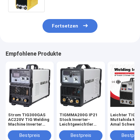
Mosfet/Ausrüstung Welder-Arc200
Fortsetzen
Empfohlene Produkte
Strom TIG300GAS
TIGMMA200G IP21
Leichter TIG-
AC220V TIG Welding
Stock Inverter-
Muttahida Maj
Machine Inverter
Leichtgewichtler
Amal Schweiße
220amps
TIG-Muttahida
Soldering Wor
Majlis-e-Amal
Stock TIG300
Bestpreis
Bestpreis
Bestprei
Schweißer-IGBT
IGBT