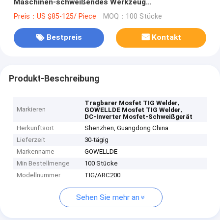
Maschinen-schweißendes Werkzeug
Mosfet/Ausrüstung Welder-Arc200
Preis：US $85-125/ Piece
MOQ：100 Stücke
Bestpreis
Kontakt
Produkt-Beschreibung
,
Tragbarer Mosfet TIG Welder
Markieren
,
GOWELLDE Mosfet TIG Welder
DC-Inverter Mosfet-Schweißgerät
Herkunftsort
Shenzhen, Guangdong China
Lieferzeit
30-tägig
Markenname
GOWELLDE
Min Bestellmenge
100 Stücke
Modellnummer
TIG/ARC200
Sehen Sie mehr an