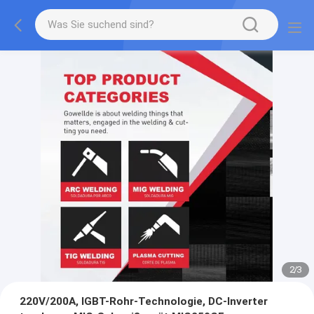
2
/
3
220V/200A, IGBT-Rohr-Technologie, DC-Inverter