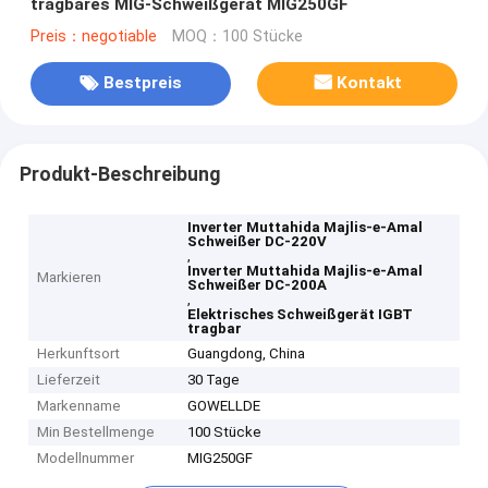
tragbares MIG-Schweißgerät MIG250GF
Preis：negotiable
MOQ：100 Stücke
Bestpreis
Kontakt
Produkt-Beschreibung
Inverter Muttahida Majlis-e-Amal
Schweißer DC-220V
,
Inverter Muttahida Majlis-e-Amal
Markieren
Schweißer DC-200A
,
Elektrisches Schweißgerät IGBT
tragbar
Herkunftsort
Guangdong, China
Lieferzeit
30 Tage
Markenname
GOWELLDE
Min Bestellmenge
100 Stücke
Modellnummer
MIG250GF