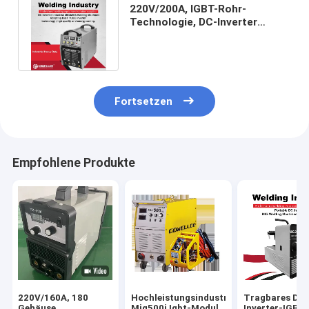
220V/200A, IGBT-Rohr-
Technologie, DC-Inverter
tragbares MIG-Schweißgerät
MIG250GF
Fortsetzen
Empfohlene Produkte
220V/160A, 180
Hochleistungsindustrie
Tragbares DC
Gehäuse,
Mig500i Igbt-Modul
Inverter-IGBT-