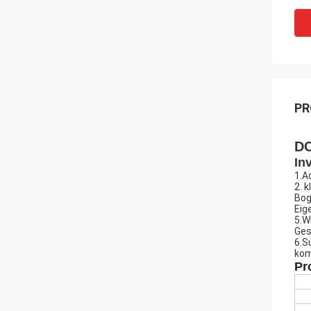
PR
DC
In
1.A
2. 
Bog
Eig
5.W
Ges
6.S
kom
Pr