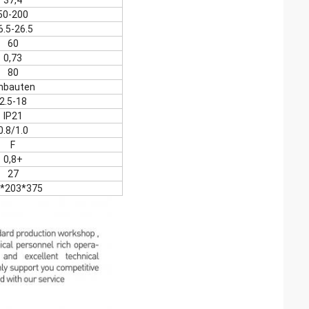
37,4
50-200
6.5-26.5
60
0,73
80
inbauten
2.5-18
IP21
0.8/1.0
F
0,8+
27
*203*375