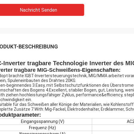
Nachricht Senden
ODUKT-BESCHREIBUNG
-Inverter tragbare Technologie Inverter des M
verter tragbare MIG-Schweißens-
Eigenschaften:
dopt brachte IGBT-Invertersteuerungstechnik, MIG/MMA arbeitet vora
klein, Spuleneinbauten des Drahtes 20KG.
en-beginnendes 3.Easy, mit Selbstschutzfunktionen des Überstromes
enschaften des Bogens 4.Excellent, stabiler Bogen, gut, Leistung, we
ith ziehen hochleistungsfähiger Zyklus, performance&efficiency, ste
chwindigkeit ein.
uitable für das Schweißen aller Könige der Materialien, wie Kohlenstoffs
plette Zusätze 7.With: Mig-Fackel, Elektrodenhalter, Erdklammer, Sch
oduktparameter:
Eingangsspannung (V)
AC
Frequenz (Hz)