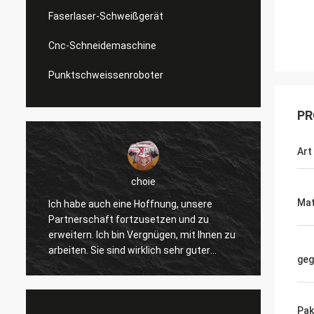
Faserlaser-Schweißgerät
Cnc-Schneidemaschine
Punktschweissenroboter
PR
Art
choie
Mat
Ich habe auch eine Hoffnung, unsere
Ich we
Partnerschaft fortzusetzen und zu
gefalle
erweitern. Ich bin Vergnügen, mit Ihnen zu
verbes
arbeiten. Sie sind wirklich sehr guter
andere
geg
Fachmann und stützen uns ständig. Die
wirkli
r
Kommunikation mit Ihnen ist schnell und
und we
dieses ist die meiste wichtige Sache.
Produk
Pak