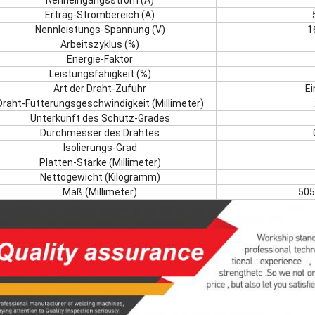
Nenneingangsstrom (A)
Ertrag-Strombereich (A)
Nennleistungs-Spannung (V)
1
Arbeitszyklus (%)
Energie-Faktor
Leistungsfähigkeit (%)
Art der Draht-Zufuhr
E
Draht-Fütterungsgeschwindigkeit (Millimeter)
Unterkunft des Schutz-Grades
Durchmesser des Drahtes
Isolierungs-Grad
Platten-Stärke (Millimeter)
Nettogewicht (Kilogramm)
Maß (Millimeter)
505