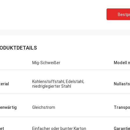
Bestpr
ODUKTDETAILS
Mig-Schweißer
Modell n
Daniel
Kohlenstoffstahl, Edelstahl,
erial
Nullast
rde zur Zusammenarbeit mit Ihnen
niedriglegierter Stahl
n, helfen Sie uns, unser zu
sern überprüfen für mich und
 Kunden, also schätze ich Sie
enwärtig
Gleichstrom
Transpo
ch, und der Preis ist angemessen
ttbewerbsfähig, fahren wir fort, Ihr
t zu unterzeichnen.
et
Einfacher oder bunter Karton
Garantie