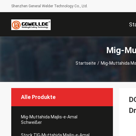
Shenzhen General Welder Technology Co., Ltd.
St
Mig-Mut
Startseite
/
Mig-Muttahida Ma
Alle Produkte
DC
Dr
Mig-Muttahida Majlis-e-Amal
Schweißer
Stock TIG-Muttahida Majlis-e-Amal