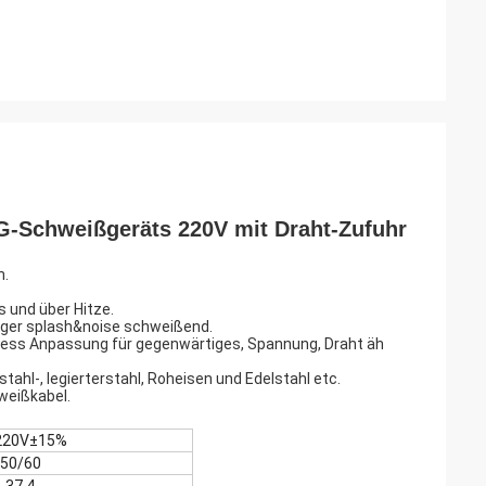
IG-Schweißgeräts 220V mit Draht-Zufuhr
n.
 und über Hitze.
niger splash&noise schweißend.
pless Anpassung für gegenwärtiges, Spannung, Draht äh
tahl-, legierterstahl, Roheisen und Edelstahl etc.
weißkabel.
220V±15%
50/60