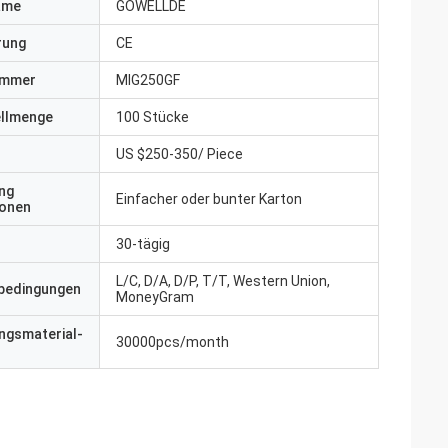
ame
GOWELLDE
erung
CE
ummer
MIG250GF
ellmenge
100 Stücke
US $250-350/ Piece
ng
Einfacher oder bunter Karton
ionen
30-tägig
L/C, D/A, D/P, T/T, Western Union,
bedingungen
MoneyGram
ngsmaterial-
30000pcs/month