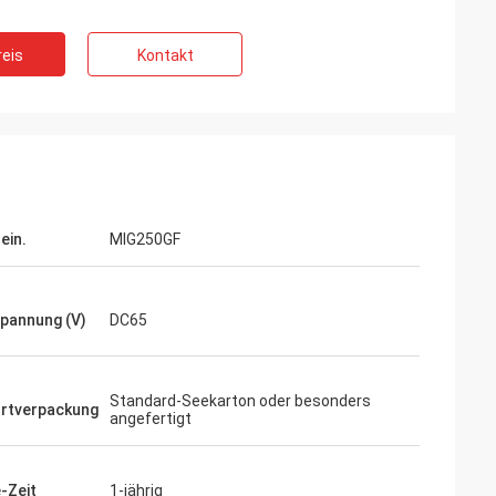
eis
Kontakt
ein.
MIG250GF
spannung (V)
DC65
Standard-Seekarton oder besonders
rtverpackung
angefertigt
-Zeit
1-jährig