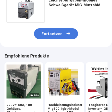
Leichte Aufgaben-mobiles
Schweißgerät MIG-Muttahida
Majlis-e-Amal Schweißer-
Gasless 60%
Fortsetzen
Empfohlene Produkte
220V/160A, 180
Hochleistungsindustrie
Tragbares DC
Gehäuse,
Mig500i Igbt-Modul
Inverter-IGBT-