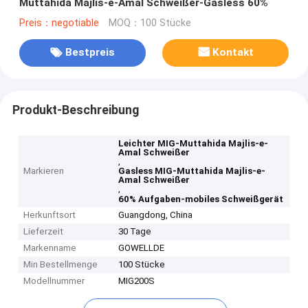
Muttahida Majlis-e-Amal Schweißer-Gasless 60%
Preis：negotiable
MOQ：100 Stücke
Bestpreis
Kontakt
Produkt-Beschreibung
Leichter MIG-Muttahida Majlis-e-
Amal Schweißer
,
Markieren
Gasless MIG-Muttahida Majlis-e-
Amal Schweißer
,
60% Aufgaben-mobiles Schweißgerät
Herkunftsort
Guangdong, China
Lieferzeit
30 Tage
Markenname
GOWELLDE
Min Bestellmenge
100 Stücke
Modellnummer
MIG200S