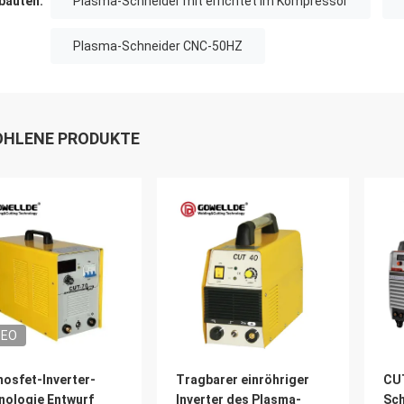
auten:
Plasma-Schneider mit errichtet im Kompressor
Plasma-Schneider CNC-50HZ
HLENE PRODUKTE
DEO
mosfet-Inverter-
Tragbarer einröhriger
CUT
nologie Entwurf
Inverter des Plasma-
Sch