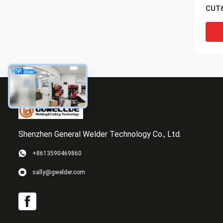
CUT6
Plas
tragb
Plas
Shenzhen General Welder Technology Co., Ltd.
+8613590469860
Modu
sally@gwelder.com
Schw
Inve
Schn