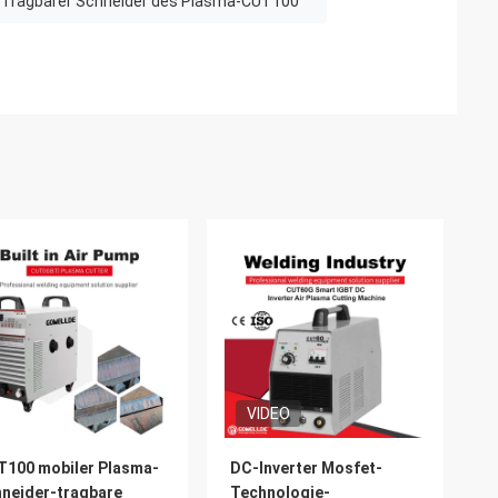
Tragbarer Schneider des Plasma-CUT100
VIDEO
100 mobiler Plasma-
DC-Inverter Mosfet-
neider-tragbare
Technologie-