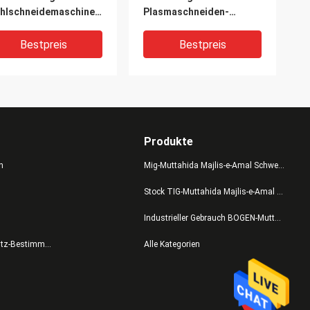
hlschneidemaschine
Plasmaschneiden-
 Schnitt-IGBT
Werkzeug-Ausrüstungs-
Schneider-Maschine
Bestpreis
Bestpreis
Produkte
n
Mig-Muttahida Majlis-e-Amal Schweißer
Stock TIG-Muttahida Majlis-e-Amal Schweißer
Industrieller Gebrauch BOGEN-Muttahida Majlis-e-Amal Schweißer
ustrielles tragbares
Cut60 Mos 60amps
Datenschutz-Bestimmungen
Alle Kategorien
ul des Plasma-
Dreiphasen-
amps des Schneider-
Plasmaschneider
T160I IGBT
Gehäuse Schutzart IP21
Bestpreis
Bestpreis