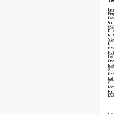
Te
Inv
Ein
Fre
Gem
(KV
Rat
Nul
Str
Nen
Bew
Nul
Lei
Ene
Iso
Sch
Bog
Luf
Gas
Max
Nan
Maß