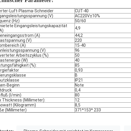
chnischer Parameter:
erter-Luft-Plasma-Schneider
CUT-40
gangsleistungsspannung (V)
AC220V±10%
quenz (Hz)
50/60
ietete Eingangsleistungskapazität
4,9
A)
eneingangsstrom (A)
44,2
lastspannung (V)
220
ombereich (A)
15-40
nleistungsspannung (V)
96
erteter Arbeitszyklus (%)
50
lastenergie (W)
40
stungsfähigkeit (%):
85
rgiefaktor
0,93
lierungsklasse
B
utzklasse
IP21
en-Beginn
Note
tdruck
0,4
fluß (l/min)
80
 Thickness (Millimeter):
12
owatt (Kilogramm)
8,5
e (Millimeter)
371*153* 233