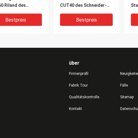
0 Riland des
CUT40 des Schneider-
Sta
maschneiders
IGBT AC110V/220V
des
arer einphasig-
Bestpreis
Bestpreis
maschneider
über
Firmenprofil
Neuigkeite
Fabrik Tour
Fälle
Qualitätskontrolle
Sitemap
l-Luft-Plasma-
HF berührte die
Ind
Kontakt
eißgerät des DC-
portierbare
Mod
rter-mobiles Plasma-
Plasmaschneiden-
160
eider-IGBT
Maschine, die in der
CU
Luftpumpe mit mosfet
Bestpreis
Bestpreis