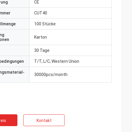
erung
CE
ummer
CUT40
ellmenge
100 Stücke
ng
Karton
ionen
30 Tage
bedingungen
T/T, L/C, Western Union
ngsmaterial-
30000pcs/month
eis
Kontakt