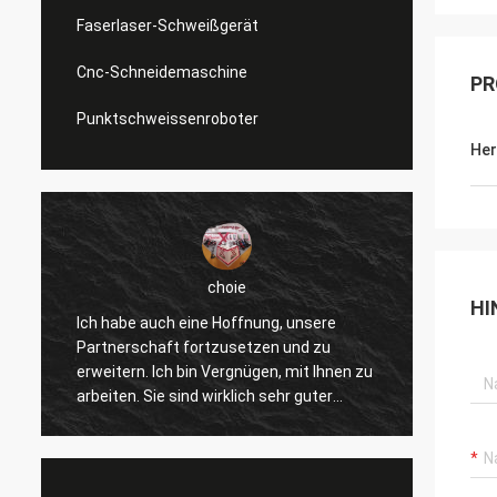
Faserlaser-Schweißgerät
Cnc-Schneidemaschine
PR
Punktschweissenroboter
Her
choie
HI
Ich habe auch eine Hoffnung, unsere
Ich we
Partnerschaft fortzusetzen und zu
gefalle
erweitern. Ich bin Vergnügen, mit Ihnen zu
verbes
arbeiten. Sie sind wirklich sehr guter
andere
Fachmann und stützen uns ständig. Die
wirkli
r
Kommunikation mit Ihnen ist schnell und
und we
dieses ist die meiste wichtige Sache.
Produk