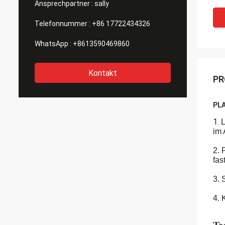
Ansprechpartner :
sally
Telefonnummer :
+86 17722434326
WhatsApp :
+8613590469860
Kontakt
PR
PLA
1.
L
im 
2. 
fas
3. 
4. 