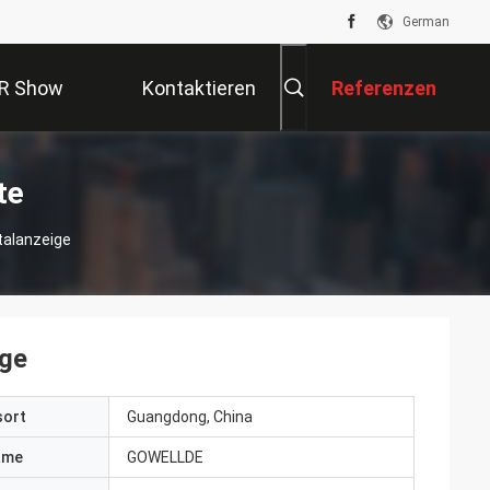
German
R Show
Kontaktieren
Referenzen
Sie Uns
te
talanzeige
ige
sort
Guangdong, China
ame
GOWELLDE