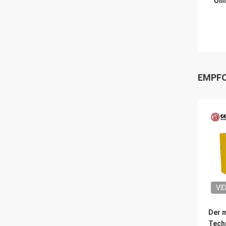
Umb
EMPFO
VI
Der 
Tech