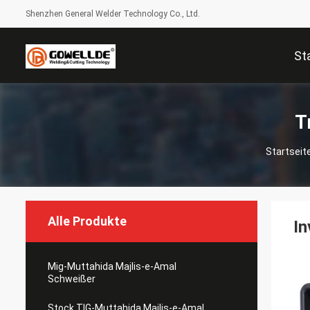
Shenzhen General Welder Technology Co., Ltd.
St
T
Startseit
Alle Produkte
In
Mig-Muttahida Majlis-e-Amal
Schweißer
Stock TIG-Muttahida Majlis-e-Amal