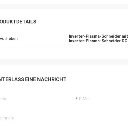
ODUKTDETAILS
Inverter-Plasma-Schneider mit
vorheben
Inverter-Plasma-Schneider D
Daniel
NTERLASS EINE NACHRICHT
rde zur Zusammenarbeit mit Ihnen
n, helfen Sie uns, unser zu
sern überprüfen für mich und
 Kunden, also schätze ich Sie
ch, und der Preis ist angemessen
ttbewerbsfähig, fahren wir fort, Ihr
t zu unterzeichnen.