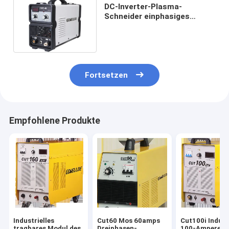
DC-Inverter-Plasma-
Schneider einphasiges
CUT160I mit Digitalanzeige
Fortsetzen
Empfohlene Produkte
Industrielles
Cut60 Mos 60amps
Cut100i Indust
tragbares Modul des
Dreiphasen-
100-Ampere-I