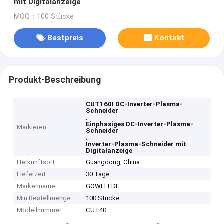
mit Digitalanzeige
MOQ：100 Stücke
Bestpreis
Kontakt
Produkt-Beschreibung
CUT160I DC-Inverter-Plasma-
Schneider
,
Einphasiges DC-Inverter-Plasma-
Markieren
Schneider
,
Inverter-Plasma-Schneider mit
Digitalanzeige
Herkunftsort
Guangdong, China
Lieferzeit
30 Tage
Markenname
GOWELLDE
Min Bestellmenge
100 Stücke
Modellnummer
CUT40