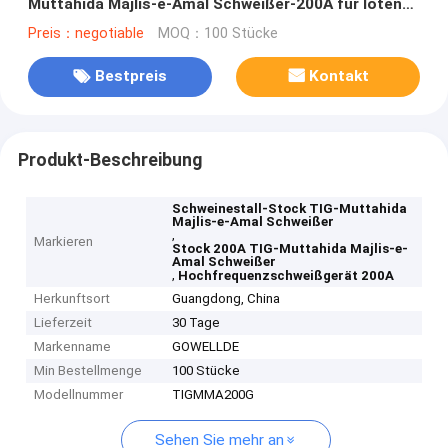
Muttahida Majlis-e-Amal Schweißer-200A für lötende
Funktion
Preis：negotiable
MOQ：100 Stücke
Bestpreis
Kontakt
Produkt-Beschreibung
Schweinestall-Stock TIG-Muttahida
Majlis-e-Amal Schweißer
,
Markieren
Stock 200A TIG-Muttahida Majlis-e-
Amal Schweißer
,
Hochfrequenzschweißgerät 200A
Herkunftsort
Guangdong, China
Lieferzeit
30 Tage
Markenname
GOWELLDE
Min Bestellmenge
100 Stücke
Modellnummer
TIGMMA200G
Sehen Sie mehr an