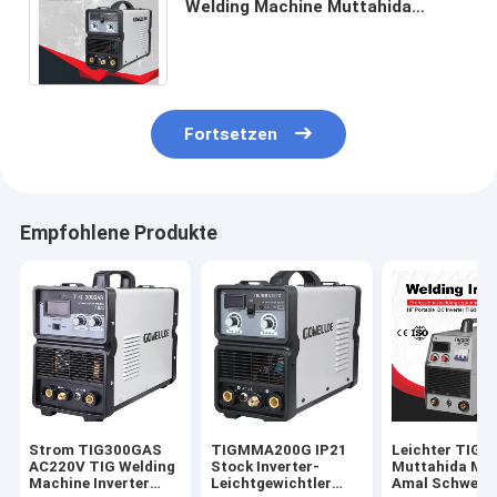
Welding Machine Muttahida
Majlis-e-Amal Schweißer-200A für
lötende Funktion
Fortsetzen
Empfohlene Produkte
Strom TIG300GAS
TIGMMA200G IP21
Leichter TIG-
AC220V TIG Welding
Stock Inverter-
Muttahida Maj
Machine Inverter
Leichtgewichtler
Amal Schweiße