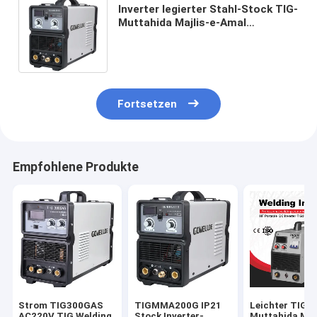
Inverter legierter Stahl-Stock TIG-
Muttahida Majlis-e-Amal
Schweißer-Bracket IGBT BOGEN
Schweißer
Fortsetzen
Empfohlene Produkte
Strom TIG300GAS
TIGMMA200G IP21
Leichter TIG-
AC220V TIG Welding
Stock Inverter-
Muttahida Maj