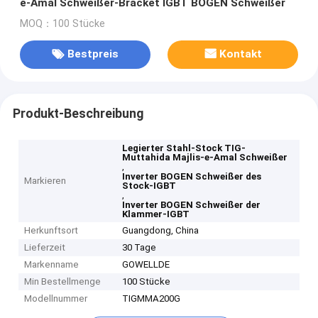
e-Amal Schweißer-Bracket IGBT BOGEN Schweißer
MOQ：100 Stücke
Bestpreis
Kontakt
Produkt-Beschreibung
Legierter Stahl-Stock TIG-
Muttahida Majlis-e-Amal Schweißer
,
Inverter BOGEN Schweißer des
Markieren
Stock-IGBT
,
Inverter BOGEN Schweißer der
Klammer-IGBT
Herkunftsort
Guangdong, China
Lieferzeit
30 Tage
Markenname
GOWELLDE
Min Bestellmenge
100 Stücke
Modellnummer
TIGMMA200G