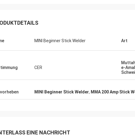
ODUKTDETAILS
me
MINI Beginner Stick Welder
Art
Muttah
stimmung
CER
e-Ama
Schwei
Daniel
rde zur Zusammenarbeit mit Ihnen
vorheben
MINI Beginner Stick Welder
,
MMA 200 Amp Stick W
n, helfen Sie uns, unser zu
sern überprüfen für mich und
 Kunden, also schätze ich Sie
ch, und der Preis ist angemessen
ttbewerbsfähig, fahren wir fort, Ihr
t zu unterzeichnen.
NTERLASS EINE NACHRICHT