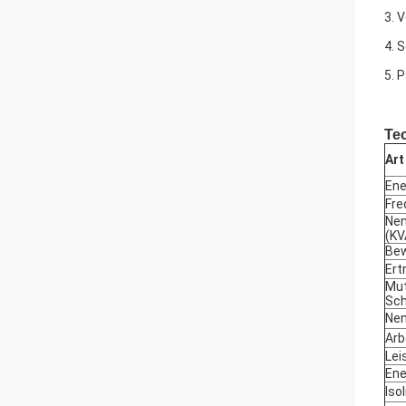
3. 
4. 
5. 
Te
Art
Ene
Fre
Nen
(KV
Bew
Ert
Mut
Sch
Nen
Arb
Lei
Ene
Iso