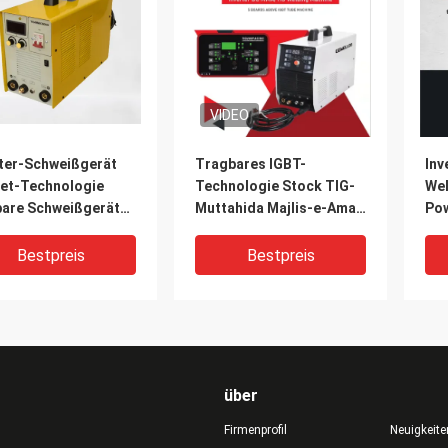
VIDEO
rter-Schweißgerät
Tragbares IGBT-
Inv
et-Technologie
Technologie Stock TIG-
Wel
bare Schweißgeräte
Muttahida Majlis-e-Amal
Po
MMA300 mit
Schweißer TIG 200P
Wel
nkraft und
Wechselstrom-DC
Mos
Bestpreis
Bestpreis
nschweißer
Hochfrequenz-TIG
Welding Machine kann
Aluminium schweißen
über
Firmenprofil
Neuigkeite