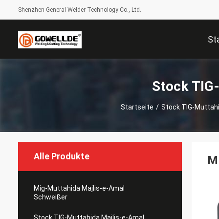
Shenzhen General Welder Technology Co., Ltd.
St
Stock TIG
Startseite
/
Stock TIG-Muttahi
Alle Produkte
M
Mig-Muttahida Majlis-e-Amal
Schweißer
Stock TIG-Muttahida Majlis-e-Amal