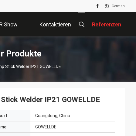
German
R Show
Kontaktieren
Referenzen
Sie Uns
r Produkte
mp Stick Welder IP21 GOWELLDE
 Stick Welder IP21 GOWELLDE
sort
Guangdong, China
ame
GOWELLDE