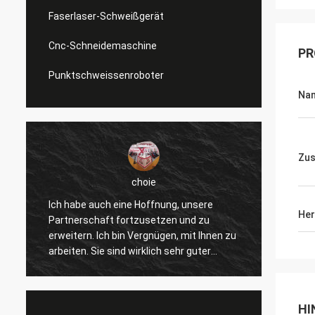
Faserlaser-Schweißgerät
Cnc-Schneidemaschine
PR
Punktschweissenroboter
Na
Zu
choie
Ich habe auch eine Hoffnung, unsere
Ich we
Her
Partnerschaft fortzusetzen und zu
gefalle
erweitern. Ich bin Vergnügen, mit Ihnen zu
verbes
arbeiten. Sie sind wirklich sehr guter
andere
Fachmann und stützen uns ständig. Die
wirkli
r
Kommunikation mit Ihnen ist schnell und
und we
dieses ist die meiste wichtige Sache.
Produk
HI