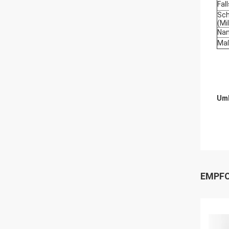
Fal
Sch
(Mi
Nan
Maß
Umb
EMPFO