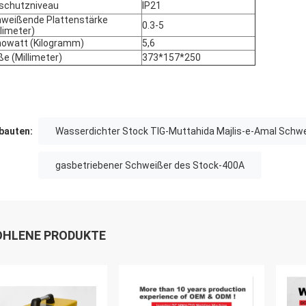
lschutzniveau
IP21
weißende Plattenstärke
0.3-5
llimeter)
owatt (Kilogramm)
5,6
e (Millimeter)
373*157*250
auten:
Wasserdichter Stock TIG-Muttahida Majlis-e-Amal Schw
gasbetriebener Schweißer des Stock-400A
HLENE PRODUKTE