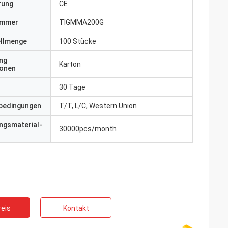
erung
CE
ummer
TIGMMA200G
ellmenge
100 Stücke
ng
Karton
ionen
30 Tage
bedingungen
T/T, L/C, Western Union
ngsmaterial-
30000pcs/month
eis
Kontakt