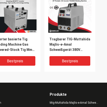
erter basierte Tig
Tragbarer TIG-Muttahida
ding Machine Gas
Majlis-e-Amal
wered-Stock Tig Mma
Schweißgerät 380V
der Energy Saving
Mosfet-
 Welding Machine
Energieeinsparung DC-
Bestpreis
Bestpreis
Schweißer
Produkte
n
Mig-Muttahida Majlis-e-Amal Schweißer