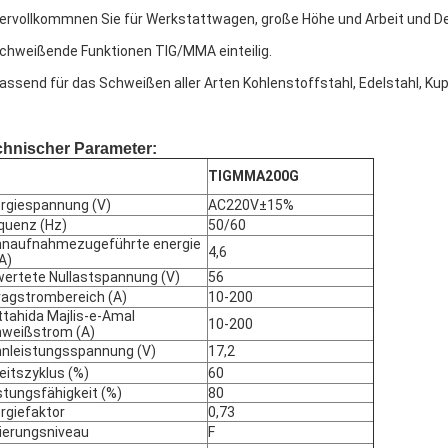
Vervollkommnen Sie für Werkstattwagen, große Höhe und Arbeit und D
Schweißende Funktionen TIG/MMA einteilig.
Passend für das Schweißen aller Arten Kohlenstoffstahl, Edelstahl, Kup
chnischer Parameter:
TIGMMA200G
rgiespannung (V)
AC220V±15%
quenz (Hz)
50/60
naufnahmezugeführte energie
4,6
A)
ertete Nullastspannung (V)
56
ragstrombereich (A)
10-200
tahida Majlis-e-Amal
10-200
weißstrom (A)
nleistungsspannung (V)
17,2
eitszyklus (%)
60
stungsfähigkeit (%)
80
rgiefaktor
0,73
lierungsniveau
F