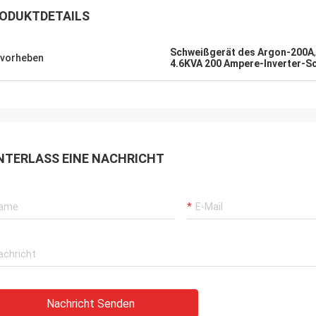
ODUKTDETAILS
Schweißgerät des Argon-200A
vorheben
4.6KVA 200 Ampere-Inverter-S
NTERLASS EINE NACHRICHT
Daniel
rde zur Zusammenarbeit mit Ihnen
n, helfen Sie uns, unser zu
sern überprüfen für mich und
 Kunden, also schätze ich Sie
ch, und der Preis ist angemessen
ttbewerbsfähig, fahren wir fort, Ihr
t zu unterzeichnen.
Nachricht Senden