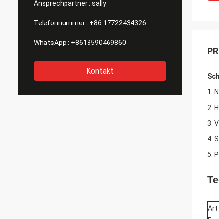
Ansprechpartner :
sally
Telefonnummer :
+86 17722434326
WhatsApp :
+8613590469860
PR
Kontakt
Sch
1. 
2. 
3. 
4. 
5. 
Te
Art