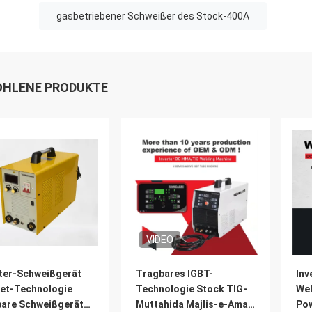
gasbetriebener Schweißer des Stock-400A
HLENE PRODUKTE
VIDEO
rter-Schweißgerät
Tragbares IGBT-
Inv
et-Technologie
Technologie Stock TIG-
Wel
bare Schweißgeräte
Muttahida Majlis-e-Amal
Po