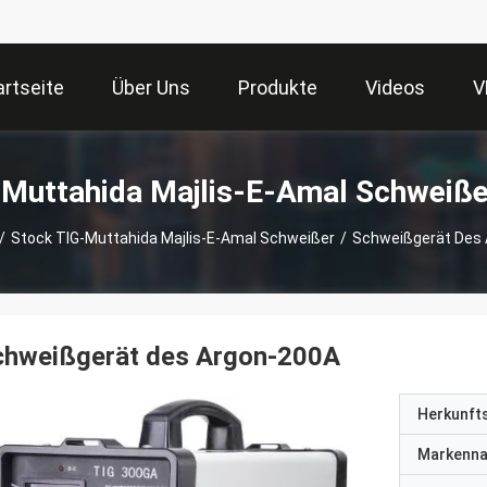
artseite
Über Uns
Produkte
Videos
V
-Muttahida Majlis-E-Amal Schweiße
/
Stock TIG-Muttahida Majlis-E-Amal Schweißer
/
Schweißgerät Des
chweißgerät des Argon-200A
Herkunft
Markenn