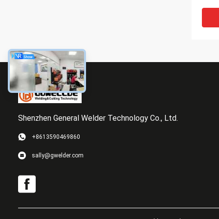
TIG 
Boge
Boge
Shenzhen General Welder Technology Co., Ltd.
+8613590469860
Hoch
sally@gwelder.com
Inver
Mutt
Schw
indus
Weld