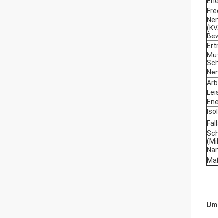
Ene
Fre
Nen
(KV
Bew
Ert
Mut
Sch
Nen
Arb
Lei
Ene
Iso
Fal
Sch
(Mi
Nan
Maß
Umb