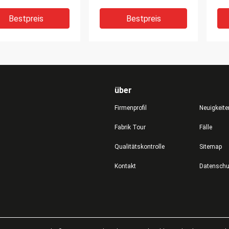
MMA300 mit
Schweißer TIG 200P
Wel
nkraft und
Wechselstrom-DC
Mos
Bestpreis
Bestpreis
nschweißer
Hochfrequenz-TIG
Welding Machine kann
Aluminium schweißen
über
Firmenprofil
Neuigkeite
Fabrik Tour
Fälle
Qualitätskontrolle
Sitemap
leistungs-DC-
Stock TIG-Muttahida
Dra
Kontakt
ter-Stock TIG-
Majlis-e-Amal
Sch
ahida Majlis-e-Amal
Schweißer-Portable
Sto
eißer IGBT Moudle
Control AC/DC Mosfet-
Maj
trieller TIG Inverter
Inverter Mosfet
We
Bestpreis
Bestpreis
er
tragbarer TIG Machine
IG