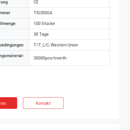
erung
CE
ummer
TIG300GA
ellmenge
100 Stücke
30 Tage
bedingungen
T/T, L/C, Western Union
ngsmaterial-
30000pcs/month
eis
Kontakt