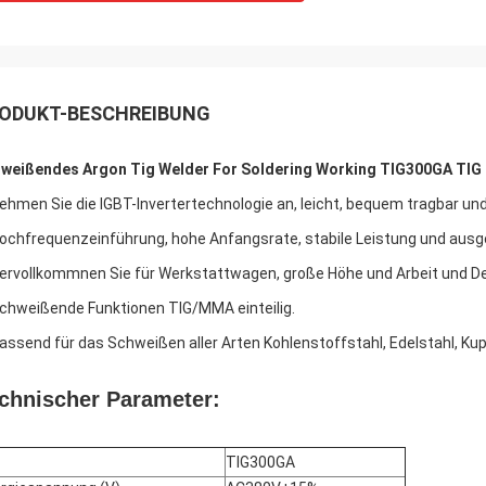
ODUKT-BESCHREIBUNG
weißendes Argon Tig Welder For Soldering Working TIG300GA TIG I
Nehmen Sie die IGBT-Invertertechnologie an, leicht, bequem tragbar u
Hochfrequenzeinführung, hohe Anfangsrate, stabile Leistung und aus
Vervollkommnen Sie für Werkstattwagen, große Höhe und Arbeit und D
Schweißende Funktionen TIG/MMA einteilig.
Passend für das Schweißen aller Arten Kohlenstoffstahl, Edelstahl, Kup
chnischer Parameter:
TIG300GA