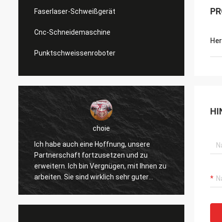
PR
Faserlaser-Schweißgerät
Cnc-Schneidemaschine
Her
Punktschweissenroboter
HI
choie
Ich habe auch eine Hoffnung, unsere
Ich we
Partnerschaft fortzusetzen und zu
gefalle
erweitern. Ich bin Vergnügen, mit Ihnen zu
verbes
arbeiten. Sie sind wirklich sehr guter
andere
Fachmann und stützen uns ständig. Die
wirkli
r
Kommunikation mit Ihnen ist schnell und
und we
dieses ist die meiste wichtige Sache.
Produk