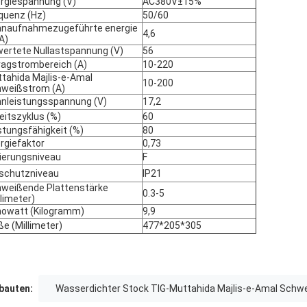
rgiespannung (V)
AC380V±15%
quenz (Hz)
50/60
naufnahmezugeführte energie
4,6
A)
ertete Nullastspannung (V)
56
ragstrombereich (A)
10-220
tahida Majlis-e-Amal
10-200
weißstrom (A)
nleistungsspannung (V)
17,2
eitszyklus (%)
60
stungsfähigkeit (%)
80
rgiefaktor
0,73
lierungsniveau
F
lschutzniveau
IP21
weißende Plattenstärke
0.3-5
llimeter)
owatt (Kilogramm)
9,9
e (Millimeter)
477*205*305
auten:
Wasserdichter Stock TIG-Muttahida Majlis-e-Amal Schw