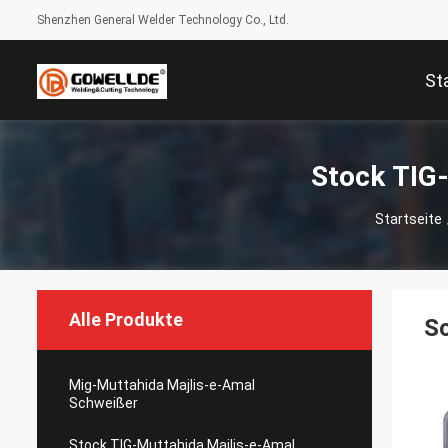
Shenzhen General Welder Technology Co., Ltd.
St
Stock TIG
Startseite
Alle Produkte
S
Mig-Muttahida Majlis-e-Amal
Schweißer
Stock TIG-Muttahida Majlis-e-Amal