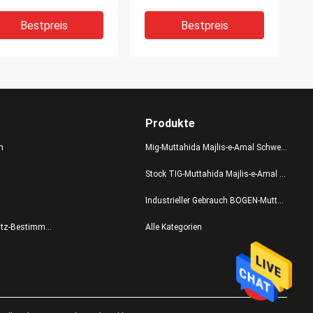
der Energy Saving
Mosfet-
 Welding Machine
Energieeinsparung DC-
Bestpreis
Bestpreis
Schweißer
Produkte
n
Mig-Muttahida Majlis-e-Amal Schweißer
Stock TIG-Muttahida Majlis-e-Amal Schweißer
Industrieller Gebrauch BOGEN-Muttahida Majlis-e-Amal Schweißer
ht-Zufuhr-
Schweißgerät-
Datenschutz-Bestimmungen
Alle Kategorien
weißgerät TIG500I-
Ausrüstung DC-Inverter-
ck TIG-Muttahida
IGBT mit
lis-e-Amal Schweißer
Fernsteuerungsinverter
chselstroms 380V
der funktions-AC380V
Bestpreis
Bestpreis
BT
basierte TIG-