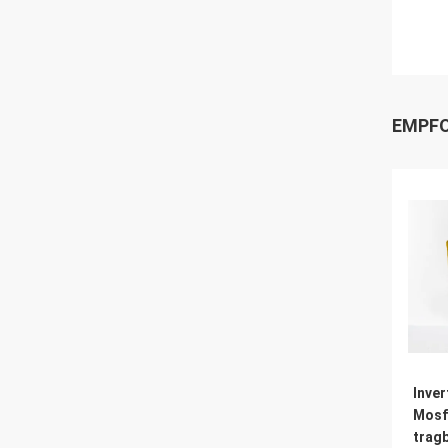
EMPFO
Inve
Mosf
trag