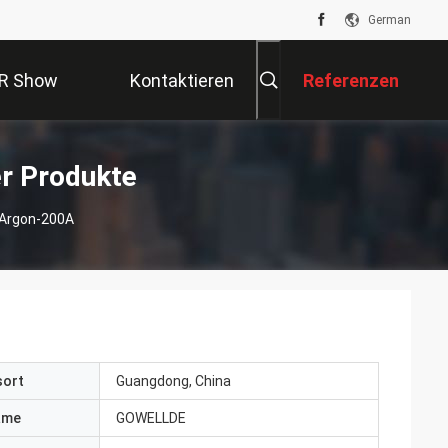
German
R Show
Kontaktieren
Referenzen
Sie Uns
r Produkte
 Argon-200A
sort
Guangdong, China
ame
GOWELLDE