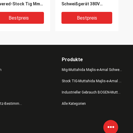
wered-Stock Tig Mma
Schweißgerät 380V
der Energy Saving
Mosfet-
 Welding Machine
Energieeinsparung DC-
Bestpreis
Bestpreis
Schweißer
Produkte
n
Mig-Muttahida Majlis-e-Amal Schweißer
Stock TIG-Muttahida Majlis-e-Amal Schweißer
Industrieller Gebrauch BOGEN-Muttahida Majlis-e-Amal Schweißer
ht-Zufuhr-
Schweißgerät-
Datenschutz-Bestimmungen
Alle Kategorien
weißgerät TIG500I-
Ausrüstung DC-Inverter-
ck TIG-Muttahida
IGBT mit
lis-e-Amal Schweißer
Fernsteuerungsinverter
chselstroms 380V
der funktions-AC380V
Bestpreis
Bestpreis