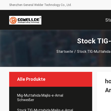
Shenzhen General Welder Technology Co., Ltd.
St
Stock TIG
Startseite
/
Stock TIG-Muttahida
Alle Produkte
ho
Ar
Mig-Muttahida Majlis-e-Amal
Schweißer
Stock TIG-Muttahida Majlis-e-Amal