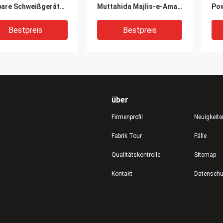
bare Schweißgeräte
Muttahida Majlis-e-Amal
Po
MMA300 mit
Schweißer TIG 200P
Wel
nkraft und
Wechselstrom-DC
Mos
Bestpreis
Bestpreis
nschweißer
Hochfrequenz-TIG
Welding Machine kann
Aluminium schweißen
über
Firmenprofil
Neuigkeite
Fabrik Tour
Fälle
Qualitätskontrolle
Sitemap
leistungs-DC-
Stock TIG-Muttahida
Dra
Kontakt
ter-Stock TIG-
Majlis-e-Amal
Sch
ahida Majlis-e-Amal
Schweißer-Portable
Sto
eißer IGBT Moudle
Control AC/DC Mosfet-
Maj
trieller TIG Inverter
Inverter Mosfet
We
Bestpreis
Bestpreis