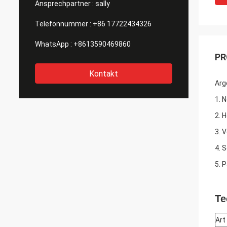
Ansprechpartner :
sally
Telefonnummer :
+86 17722434326
WhatsApp :
+8613590469860
PR
Kontakt
Arg
1. 
2. 
3. 
4. 
5. 
Te
Art