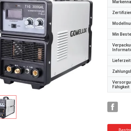
Markenn
Zertifizi
Modelln
Min Best
Verpacku
Informat
Lieferzeit
Zahlungs
Versorgu
Fähigkeit
Bestpr