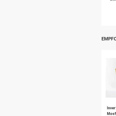
EMPFO
Inve
Mosf