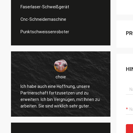
Faserlaser-Schweißgerät
Cnc-Schneidemaschine
Punktschweissenroboter
PR
HI
choie
Ich habe auch eine Hoffnung, unsere
Ich we
Partnerschaft fortzusetzen und zu
gefalle
erweitern. Ich bin Vergnügen, mit Ihnen zu
verbes
arbeiten. Sie sind wirklich sehr guter
andere
Fachmann und stützen uns ständig. Die
wirkli
r
Kommunikation mit Ihnen ist schnell und
und we
dieses ist die meiste wichtige Sache.
Produk