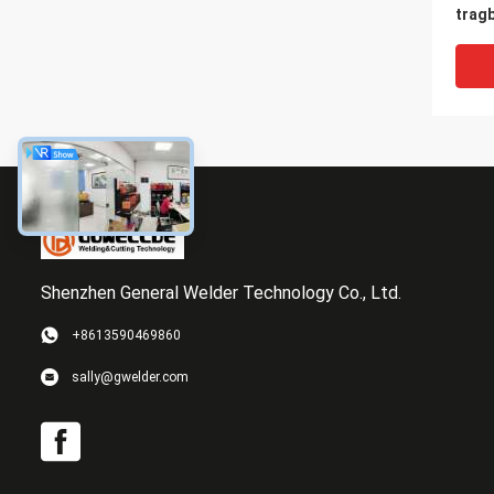
trag
TIG 
Boge
Boge
Shenzhen General Welder Technology Co., Ltd.
+8613590469860
Hoch
sally@gwelder.com
Inver
Mutt
Schw
indus