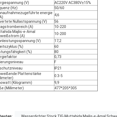
rgiespannung (V)
AC220V AC380V±15%
quenz (Hz)
50/60
naufnahmezugeführte energie
4,6
A)
ertete Nullastspannung (V)
56
ragstrombereich (A)
10-220
tahida Majlis-e-Amal
10-200
weißstrom (A)
nleistungsspannung (V)
17,2
eitszyklus (%)
60
stungsfähigkeit (%)
80
rgiefaktor
0,73
lierungsniveau
F
lschutzniveau
IP21
weißende Plattenstärke
0.3-5
llimeter)
owatt (Kilogramm)
9,9
e (Millimeter)
477*205*305
auten:
Wasserdichter Stock TIG-Muttahida Majlis-e-Amal Schw