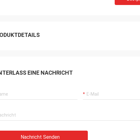
ODUKTDETAILS
NTERLASS EINE NACHRICHT
Daniel
rde zur Zusammenarbeit mit Ihnen
n, helfen Sie uns, unser zu
sern überprüfen für mich und
 Kunden, also schätze ich Sie
ch, und der Preis ist angemessen
ttbewerbsfähig, fahren wir fort, Ihr
t zu unterzeichnen.
Nachricht Senden