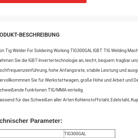
ODUKT-BESCHREIBUNG
on Tig Welder For Soldering Working TIG300GAL IGBT TIG Welding Mach
Nehmen Sie die IGBT-Invertertechnologie an, leicht, bequem tragbar u
Hochfrequenzeinführung, hohe Anfangsrate, stabile Leistung und aus
Vervollkommnen Sie für Werkstattwagen, große Höhe und Arbeit und D
Schweißende Funktionen TIG/MMA einteilig.
Passend für das Schweißen aller Arten Kohlenstoffstahl, Edelstahl, Kup
chnischer Parameter:
TIG300GAL