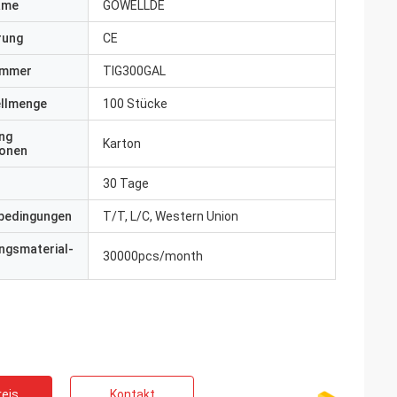
ame
GOWELLDE
erung
CE
ummer
TIG300GAL
ellmenge
100 Stücke
ng
Karton
ionen
30 Tage
bedingungen
T/T, L/C, Western Union
ngsmaterial-
30000pcs/month
eis
Kontakt