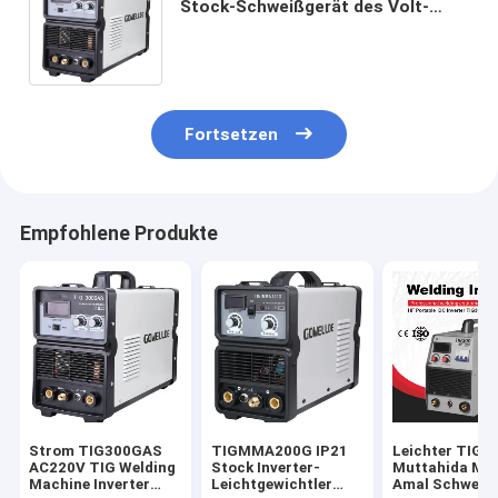
Stock-Schweißgerät des Volt-
Draht-Zufuhr-Schweißer-60% der
Aufgaben-IP21
Fortsetzen
Empfohlene Produkte
Strom TIG300GAS
TIGMMA200G IP21
Leichter TIG-
AC220V TIG Welding
Stock Inverter-
Muttahida Maj
Machine Inverter
Leichtgewichtler
Amal Schweiße