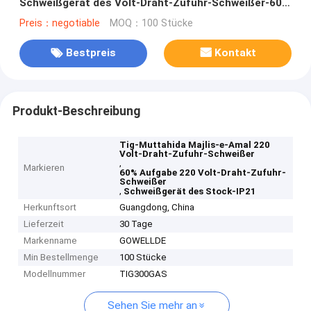
Schweißgerät des Volt-Draht-Zufuhr-Schweißer-60%
der Aufgaben-IP21
Preis：negotiable
MOQ：100 Stücke
Bestpreis
Kontakt
Produkt-Beschreibung
Tig-Muttahida Majlis-e-Amal 220
Volt-Draht-Zufuhr-Schweißer
,
Markieren
60% Aufgabe 220 Volt-Draht-Zufuhr-
Schweißer
,
Schweißgerät des Stock-IP21
Herkunftsort
Guangdong, China
Lieferzeit
30 Tage
Markenname
GOWELLDE
Min Bestellmenge
100 Stücke
Modellnummer
TIG300GAS
Sehen Sie mehr an