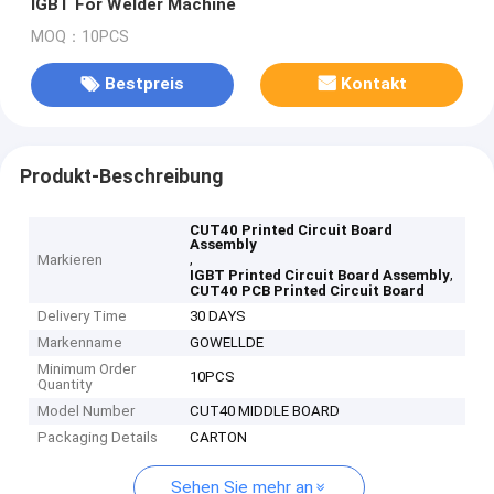
IGBT For Welder Machine
MOQ：10PCS
Bestpreis
Kontakt
Produkt-Beschreibung
CUT40 Printed Circuit Board
Assembly
,
Markieren
,
IGBT Printed Circuit Board Assembly
CUT40 PCB Printed Circuit Board
Delivery Time
30 DAYS
Markenname
GOWELLDE
Minimum Order
10PCS
Quantity
Model Number
CUT40 MIDDLE BOARD
Packaging Details
CARTON
Sehen Sie mehr an