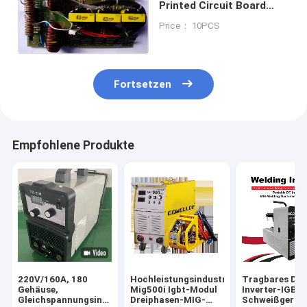
Printed Circuit Board
Assembly IGBT For
Price： 10PCS
Welder Machine
Fortsetzen
Empfohlene Produkte
220V/160A, 180
Hochleistungsindustrie
Tragbares DC
Gehäuse,
Mig500i Igbt-Modul
Inverter-IGBT-
Gleichspannungsinverter,
Dreiphasen-MIG-
Schweißgerät