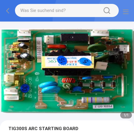
1
/
1
TIG300S ARC STARTING BOARD