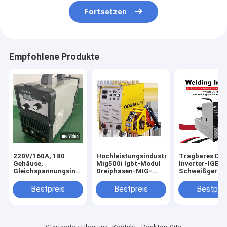
Fortsetzen
Empfohlene Produkte
220V/160A, 180
Hochleistungsindustrie
Tragbares DC
Gehäuse,
Mig500i Igbt-Modul
Inverter-IGBT-
Gleichspannungsinverter,
Dreiphasen-MIG-
Schweißgerät
IGBT-Portable TIG-
Schweißgerät 500
MIG250 für de
Schweißwerkzeug/Schweißgerät/TIG200I
Ampere
Heimgebrauch
Bestpreis
Bestpreis
Bestprei