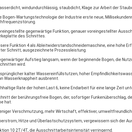
asserdicht, windundurchlässig, staubdicht, Klage zur Arbeit der Sta
ie Bogen-Wartungstechnologie der Industrie erste neue, Millisekunde
hfrequenzstörung.
oreingestellte gegenwärtige Funktion, genauer voreingestellter Aussch
rkeplatte des Schnittes.
sere Funktion 4 als Ableitwiderstandschneidemaschine, eine hohe Er
tter Schnitt, ausgezeichnete Prozessleistung.
egenwärtiger Aufstieg langsam, wenn der beginnende Bogen, die Nutzu
chnitten wird.
rsprünglicher kalter Wassereinfüllstutzen, hoher Empfindlichkeitswas
n Wasserknappheit ausbrennt.
hhaltige Rate der hohen Last 6, keine Endarbeit für eine lange Zeit 
chnitt der berührungsfreie Bogen, der, sofortiger Funkenüberschlag, d
be hat.
eniger Verschmutzung, mehr Wirtschaft, effektiver, umweltfreundlic
berstrom, Hitze und Überlastschutzsystem, vergewissern sich der Au
ktion 10 2T/4T, die Ausschnittarbeitsintensität verringernd.