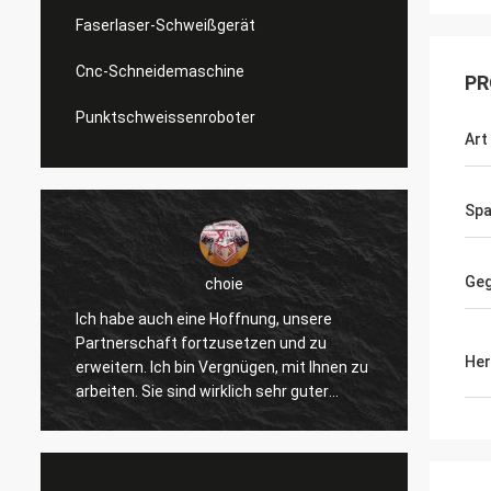
Faserlaser-Schweißgerät
Cnc-Schneidemaschine
PR
Punktschweissenroboter
Art
Sp
Geg
choie
Daniel
 auch eine Hoffnung, unsere
Ich werde zur Zusammenar
chaft fortzusetzen und zu
gefallen, helfen Sie uns, u
Her
. Ich bin Vergnügen, mit Ihnen zu
verbessern überprüfen für
 Sie sind wirklich sehr guter
andere Kunden, also schät
 und stützen uns ständig. Die
wirklich, und der Preis is
ation mit Ihnen ist schnell und
und wettbewerbsfähig, fahr
st die meiste wichtige Sache.
Produkt zu unterzeichnen.