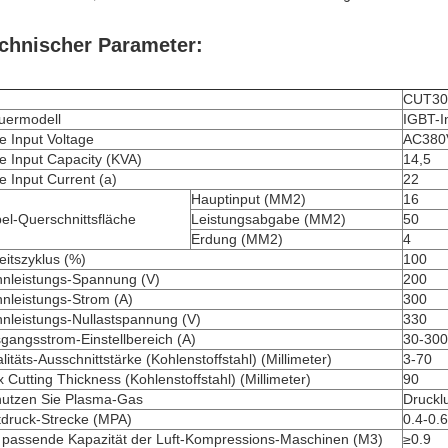
chnischer Parameter:
CUT30
uermodell
IGBT-I
e Input Voltage
AC380
e Input Capacity (KVA)
14,5
e Input Current (a)
22
Hauptinput (MM2)
16
el-Querschnittsfläche
Leistungsabgabe (MM2)
50
Erdung (MM2)
4
eitszyklus (%)
100
nleistungs-Spannung (V)
200
nleistungs-Strom (A)
300
nleistungs-Nullastspannung (V)
330
gangsstrom-Einstellbereich (A)
30-300
litäts-Ausschnittstärke (Kohlenstoffstahl) (Millimeter)
3-70
 Cutting Thickness (Kohlenstoffstahl) (Millimeter)
90
utzen Sie Plasma-Gas
Drucklu
tdruck-Strecke (MPA)
0.4-0.6
 passende Kapazität der Luft-Kompressions-Maschinen (M3)
≥0.9