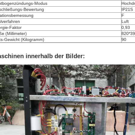
htbogenzündungs-Modus
Hochdr
schließungs-Bewertung
IP21S
lationsbemessung
F
lverfahren
Luft
rgie-Faktor
0,93
e (Millimeter)
820*39
ts-Gewicht (Kilogramm)
90
schinen innerhalb der Bilder: