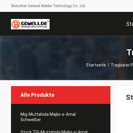
Shenzhen General Welder Technology Co., Ltd.
St
T
Startseite
/
Tragbarer 
Alle Produkte
St
Mig-Muttahida Majlis-e-Amal
Schweißer
Stock TIG-Muttahida Majlis-e-Amal