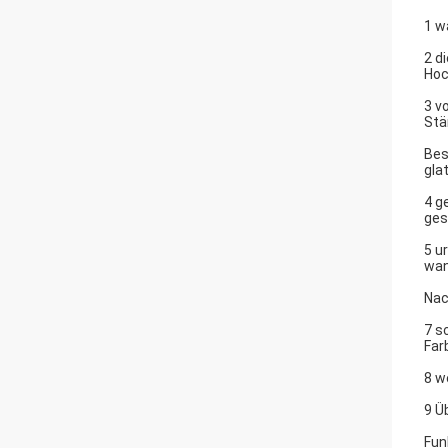
1 w
2 d
Hoc
3 v
Stä
Bes
gla
4 g
ges
5 u
wan
Nac
7 s
Far
8 w
9 Ü
Fun