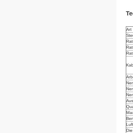
Te
Art
Ste
Rat
Rat
Rat
Kab
Arb
Nen
Nen
Nen
Aus
Qua
Max
Ben
Luf
Die