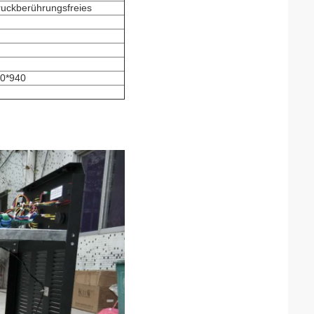
uckberührungsfreies
0*940