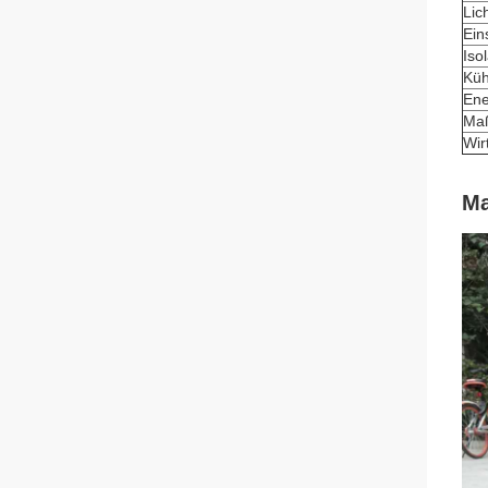
Lic
Ein
Iso
Küh
Ene
Maß
Wir
Ma