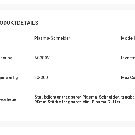
ODUKTDETAILS
Plasma-Schneider
Modell
annung
AC380V
Invert
enwärtig
30-300
Max Cu
beit mit Ihnen
nser zu
Staubdichter tragbarer Plasma-Schneider
,
tragba
vorheben
 mich und
90mm Stärke tragbarer Mini Plasma Cutter
ze ich Sie
t angemessen
en wir fort, Ihr