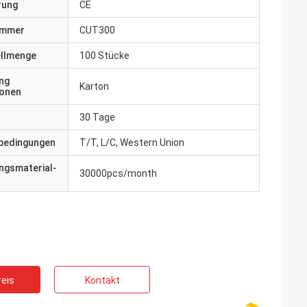
erung
CE
ummer
CUT300
ellmenge
100 Stücke
ng
Karton
ionen
30 Tage
bedingungen
T/T, L/C, Western Union
ngsmaterial-
30000pcs/month
eis
Kontakt