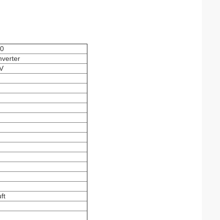
0
nverter
V
ft