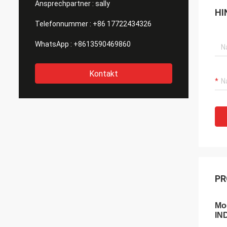
Ansprechpartner :
sally
HI
Telefonnummer :
+86 17722434326
WhatsApp :
+8613590469860
Kontakt
PR
Mo
IN