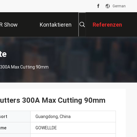
German
R Show
Kontaktieren
Referenzen
Sie Uns
te
s 300A Max Cutting 90mm
 Cutters 300A Max Cutting 90mm
sort
Guangdong, China
ame
GOWELLDE