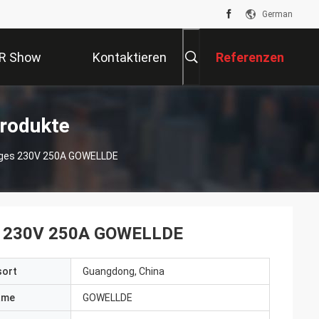
German
R Show
Kontaktieren
Referenzen
Sie Uns
rodukte
iges 230V 250A GOWELLDE
es 230V 250A GOWELLDE
sort
Guangdong, China
ame
GOWELLDE