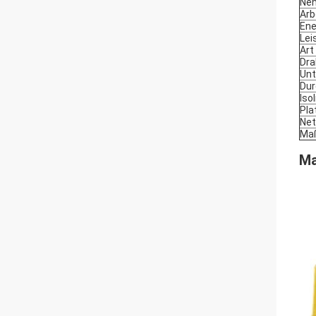
Nen
Arb
Ene
Lei
Art
Dra
Unt
Dur
Iso
Pla
Net
Maß
Ma