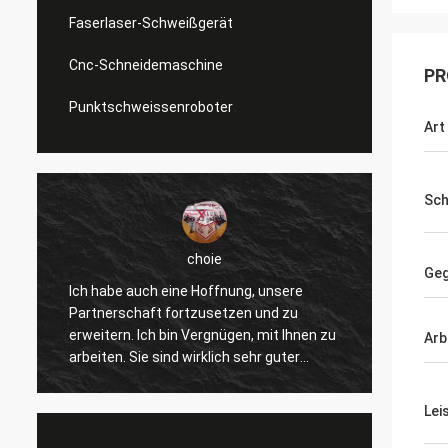
Faserlaser-Schweißgerät
Cnc-Schneidemaschine
PR
Punktschweissenroboter
Art
Sch
choie
Geg
Ich habe auch eine Hoffnung, unsere
Ich werde zur
Partnerschaft fortzusetzen und zu
gefallen, helfe
erweitern. Ich bin Vergnügen, mit Ihnen zu
verbessern üb
Arb
arbeiten. Sie sind wirklich sehr guter
andere Kunden,
Fachmann und stützen uns ständig. Die
wirklich, und 
Kommunikation mit Ihnen ist schnell und
und wettbewerb
Lei
dieses ist die meiste wichtige Sache.
Produkt zu unt