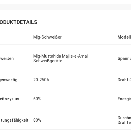
ODUKTDETAILS
Mig-Schweißer
Modell
Mig-Muttahida Majlis-e-Amal
weißen
Spann
Schweißgeräte
Daniel
enwärtig
20-250A
Draht-
 Zusammenarbeit mit Ihnen
n Sie uns, unser zu
erprüfen für mich und
eitszyklus
60%
Energi
 also schätze ich Sie
der Preis ist angemessen
sfähig, fahren wir fort, Ihr
Durch
stungsfähigkeit
80%
Drahte
erzeichnen.