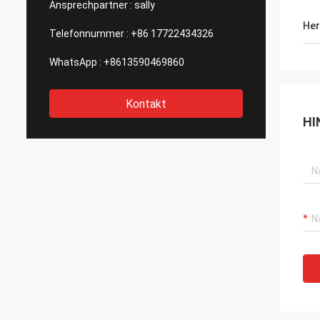
Ansprechpartner :
sally
Her
Telefonnummer :
+86 17722434326
WhatsApp :
+8613590469860
Kontakt
HI