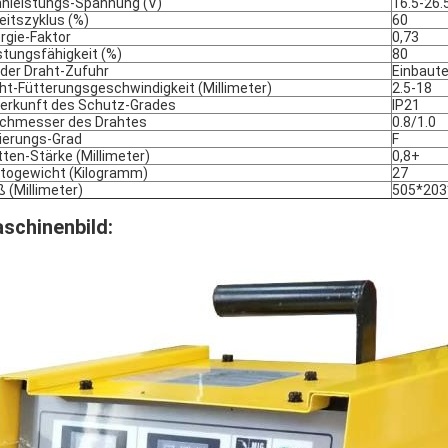
nleistungs-Spannung (V)
16.5-26.
eitszyklus (%)
60
rgie-Faktor
0,73
stungsfähigkeit (%)
80
 der Draht-Zufuhr
Einbaut
ht-Fütterungsgeschwindigkeit (Millimeter)
2.5-18
erkunft des Schutz-Grades
IP21
chmesser des Drahtes
0.8/1.0
lierungs-Grad
F
tten-Stärke (Millimeter)
0,8+
togewicht (Kilogramm)
27
 (Millimeter)
505*203
schinenbild: