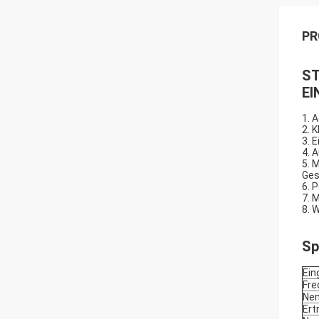
PR
ST
EI
1. 
2. 
3. 
4. 
5. 
Ges
6. 
7. 
8. 
Sp
Ein
Fre
Nen
Ert