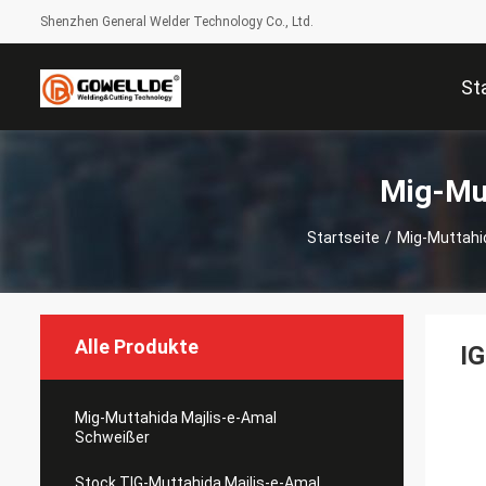
Shenzhen General Welder Technology Co., Ltd.
St
Mig-Mut
Startseite
/
Mig-Muttahi
Alle Produkte
I
Mig-Muttahida Majlis-e-Amal
Schweißer
Stock TIG-Muttahida Majlis-e-Amal