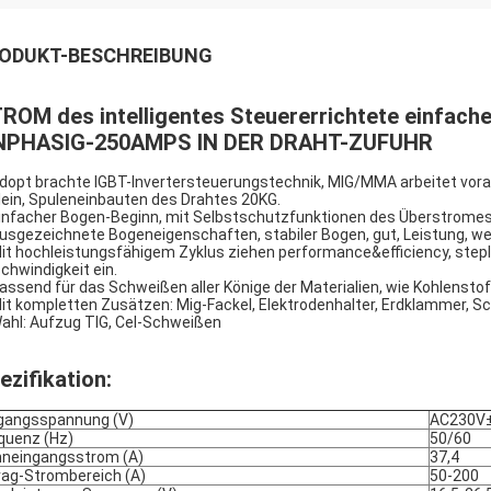
ODUKT-BESCHREIBUNG
ROM des intelligentes Steuererrichtete einfac
NPHASIG-250AMPS IN DER DRAHT-ZUFUHR
Adopt brachte IGBT-Invertersteuerungstechnik, MIG/MMA arbeitet vora
Klein, Spuleneinbauten des Drahtes 20KG.
Einfacher Bogen-Beginn, mit Selbstschutzfunktionen des Überstromes 
Ausgezeichnete Bogeneigenschaften, stabiler Bogen, gut, Leistung, w
Mit hochleistungsfähigem Zyklus ziehen performance&efficiency, ste
chwindigkeit ein.
Passend für das Schweißen aller Könige der Materialien, wie Kohlenstoff
Mit kompletten Zusätzen: Mig-Fackel, Elektrodenhalter, Erdklammer, S
Wahl: Aufzug TIG, Cel-Schweißen
ezifikation:
gangsspannung (V)
AC230V
quenz (Hz)
50/60
neingangsstrom (A)
37,4
rag-Strombereich (A)
50-200