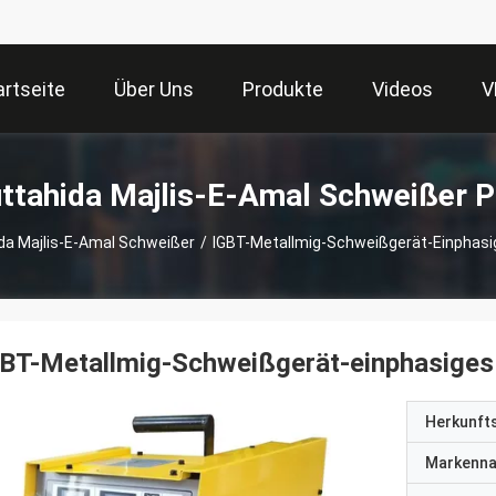
artseite
Über Uns
Produkte
Videos
V
tahida Majlis-E-Amal Schweißer P
da Majlis-E-Amal Schweißer
/
IGBT-Metallmig-Schweißgerät-Einphas
GBT-Metallmig-Schweißgerät-einphasig
Herkunft
Markenn