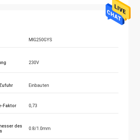
MIG250GYS
ung
230V
Zufuhr
Einbauten
e-Faktor
0,73
messer des
0.8/1.0mm
s