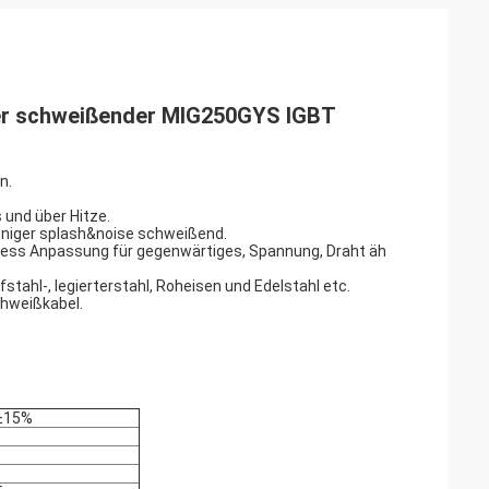
her schweißender MIG250GYS IGBT
n.
und über Hitze.
eniger splash&noise schweißend.
pless Anpassung für gegenwärtiges, Spannung, Draht äh
stahl-, legierterstahl, Roheisen und Edelstahl etc.
chweißkabel.
±15%