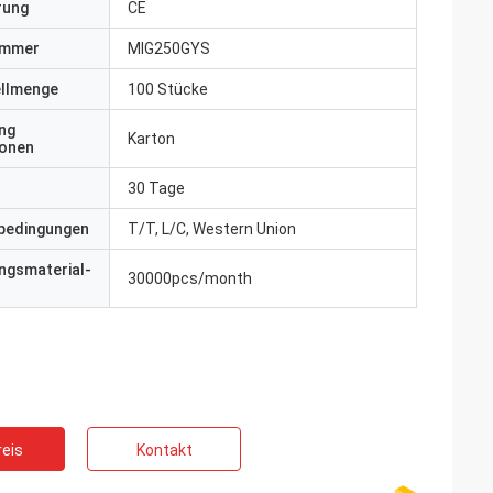
erung
CE
ummer
MIG250GYS
ellmenge
100 Stücke
ng
Karton
ionen
30 Tage
bedingungen
T/T, L/C, Western Union
ngsmaterial-
30000pcs/month
eis
Kontakt