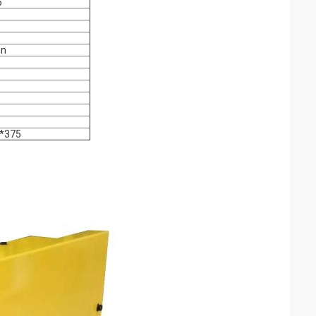
5
en
*375