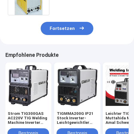
Fortsetzen
Empfohlene Produkte
Strom TIG300GAS
TIGMMA200G IP21
Leichter TIG-
AC220V TIG Welding
Stock Inverter-
Muttahida Maj
Machine Inverter
Leichtgewichtler
Amal Schweiße
220amps
TIG-Muttahida
Soldering Wor
Majlis-e-Amal
Stock TIG300
Bestpreis
Bestpreis
Bestprei