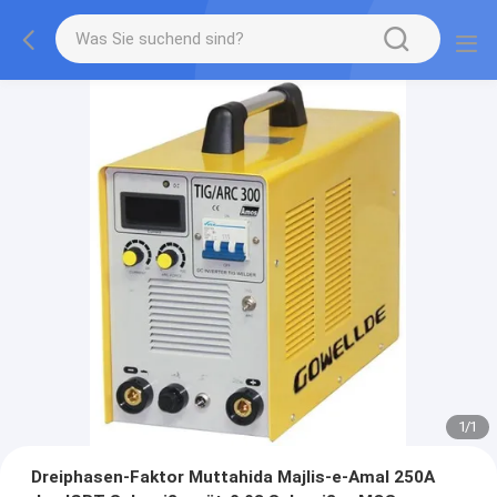
1
/
1
Dreiphasen-Faktor Muttahida Majlis-e-Amal 250A