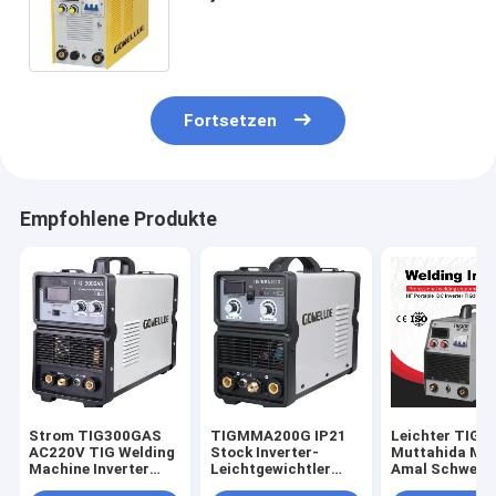
Schweißgerät-0,93 Schweißer
MOS
Fortsetzen
Empfohlene Produkte
Strom TIG300GAS
TIGMMA200G IP21
Leichter TIG-
AC220V TIG Welding
Stock Inverter-
Muttahida Maj
Machine Inverter
Leichtgewichtler
Amal Schweiße
220amps
TIG-Muttahida
Soldering Wor