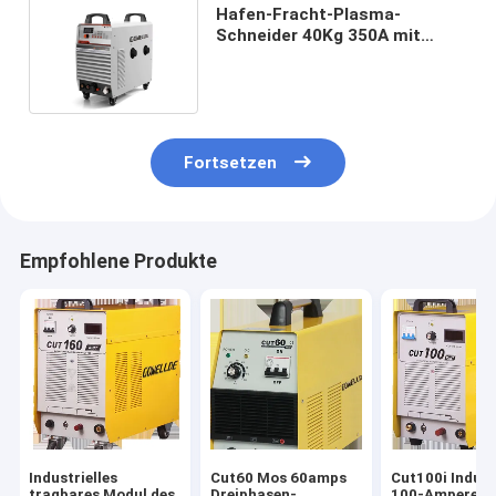
Hafen-Fracht-Plasma-
Schneider 40Kg 350A mit
errichtet in einer Luft
GOWELLDE
Fortsetzen
Empfohlene Produkte
Industrielles
Cut60 Mos 60amps
Cut100i Indust
tragbares Modul des
Dreiphasen-
100-Ampere-I