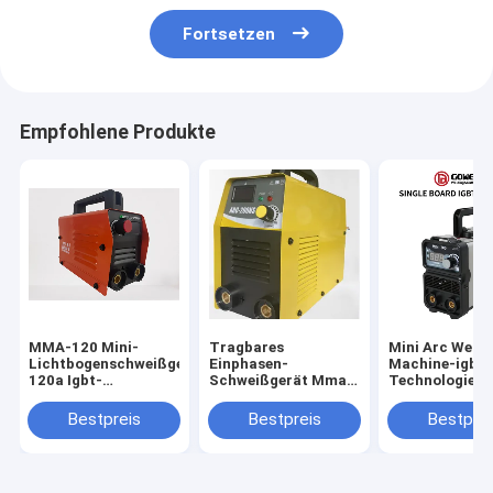
Fortsetzen
Empfohlene Produkte
MMA-120 Mini-
Tragbares
Mini Arc Weldi
Lichtbogenschweißgerät
Einphasen-
Machine-igbt
120a Igbt-
Schweißgerät Mma
Technologie
Rohrinverter MMA-
Arc 140 Inverter-
tragbarer DC-
Schweißgerät
Schweißgerät
Inverter mini2
Bestpreis
Bestpreis
Bestprei
kleinen
Bogenschweiß
AC220V des
Hauptgebrauc