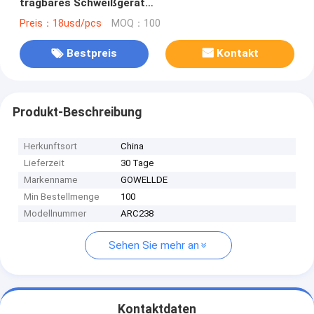
tragbares Schweißgerät
MMA/Lichtbogenschweißgerät ARC200
Preis：18usd/pcs
MOQ：100
Bestpreis
Kontakt
Produkt-Beschreibung
Herkunftsort
China
Lieferzeit
30 Tage
Markenname
GOWELLDE
Min Bestellmenge
100
Modellnummer
ARC238
Sehen Sie mehr an
Kontaktdaten