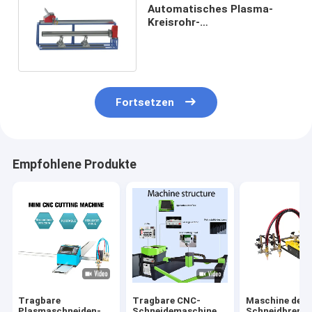
Automatisches Plasma-
Kreisrohr-
Schneidemaschine-Fackel-
Höhen-Steuerung
Fortsetzen
Empfohlene Produkte
Tragbare
Tragbare CNC-
Maschine des
Plasmaschneiden-
Schneidemaschine,
Schneidbrenne