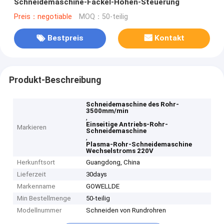
Schneidemaschine-Fackel-Höhen-Steuerung
Preis：negotiable
MOQ：50-teilig
Bestpreis
Kontakt
Produkt-Beschreibung
Schneidemaschine des Rohr-
3500mm/min
,
Einseitige Antriebs-Rohr-
Markieren
Schneidemaschine
,
Plasma-Rohr-Schneidemaschine
Wechselstroms 220V
Herkunftsort
Guangdong, China
Lieferzeit
30days
Markenname
GOWELLDE
Min Bestellmenge
50-teilig
Modellnummer
Schneiden von Rundrohren