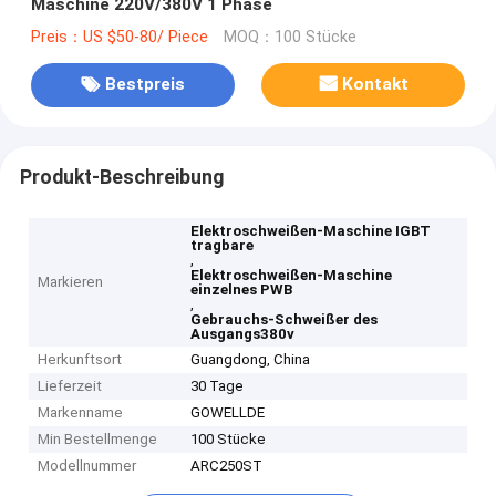
Maschine 220V/380V 1 Phase
Preis：US $50-80/ Piece
MOQ：100 Stücke
Bestpreis
Kontakt
Produkt-Beschreibung
Elektroschweißen-Maschine IGBT
tragbare
,
Elektroschweißen-Maschine
Markieren
einzelnes PWB
,
Gebrauchs-Schweißer des
Ausgangs380v
Herkunftsort
Guangdong, China
Lieferzeit
30 Tage
Markenname
GOWELLDE
Min Bestellmenge
100 Stücke
Modellnummer
ARC250ST