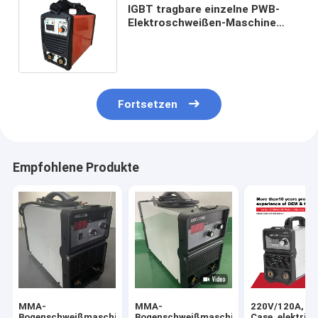
IGBT tragbare einzelne PWB-
Elektroschweißen-Maschine
220V/380V 1 Phase
Fortsetzen
Empfohlene Produkte
MMA-
MMA-
220V/120A, Mi
Bogenschweißmaschine
Bogenschweißmaschine
Case, elektris