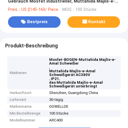
Gebrauch Mosfet industrieller, Muttahida Majlis-e-
Amal Arc400 Schweißgerät
Preis：US $145-160/ Piece
MOQ：100 Stücke
Bestpreis
Kontakt
Produkt-Beschreibung
Mosfet-BOGEN-Muttahida Majlis-e-
Amal Schweißer
,
Muttahida Majlis-e-Amal
Markieren
Schweißgerät AC380V
,
,
IP21
das Muttahida Majlis-e-Amal
Schweißgerät unterbringt
Herkunftsort
Shenzhen, Guangdong China
Lieferzeit
30-tägig
Markenname
GOWELLDE
Min Bestellmenge
100 Stücke
Modellnummer
ARC400