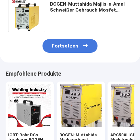
BOGEN-Muttahida Majlis-e-Amal
Schweißer Gebrauch Mosfet
industrieller, Muttahida Majlis-e-
Amal Arc400 Schweißgerät
Fortsetzen
Empfohlene Produkte
IGBT-Rohr DCs
BOGEN-Muttahida
ARC500I IGBT
tragbarer BOGEN
Majlis-e-Amal
Modul-industri