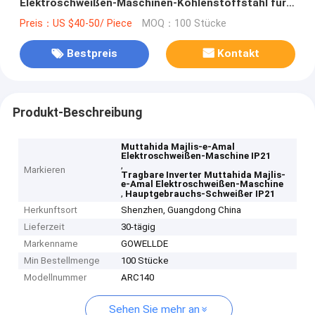
Elektroschweißen-Maschinen-Kohlenstoffstahl für
Hauptgebrauch
Preis：US $40-50/ Piece
MOQ：100 Stücke
Bestpreis
Kontakt
Produkt-Beschreibung
Muttahida Majlis-e-Amal
Elektroschweißen-Maschine IP21
,
Markieren
Tragbare Inverter Muttahida Majlis-
e-Amal Elektroschweißen-Maschine
,
Hauptgebrauchs-Schweißer IP21
Herkunftsort
Shenzhen, Guangdong China
Lieferzeit
30-tägig
Markenname
GOWELLDE
Min Bestellmenge
100 Stücke
Modellnummer
ARC140
Sehen Sie mehr an