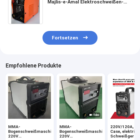
Majlis-e-Amal Elektroschweißen-
Maschinen-Kohlenstoffstahl für
Hauptgebrauch
Fortsetzen
Empfohlene Produkte
MMA-
MMA-
220V/120A, Mi
Bogenschweißmaschine
Bogenschweißmaschine
Case, elektris
220V
220V
Schweißgerät