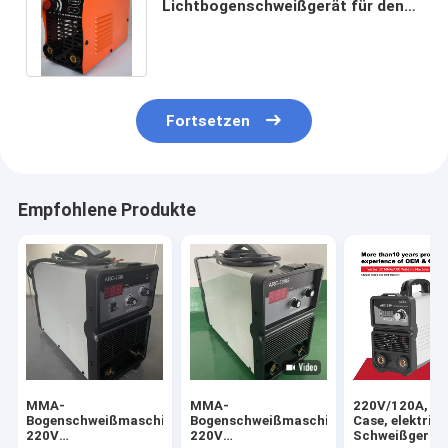
Lichtbogenschweißgerät für den
Heimgebrauch für legierten Stahl
aus Kohlenstoffstahl
Fortsetzen
Empfohlene Produkte
MMA-
MMA-
220V/120A, Mi
Bogenschweißmaschine
Bogenschweißmaschine
Case, elektris
220V
220V
Schweißgerät