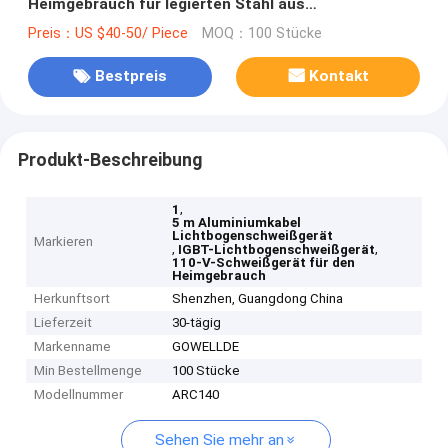
Heimgebrauch für legierten Stahl aus
Kohlenstoffstahl
Preis：US $40-50/ Piece
MOQ：100 Stücke
Bestpreis
Kontakt
Produkt-Beschreibung
,
1
5 m Aluminiumkabel
Lichtbogenschweißgerät
Markieren
,
,
IGBT-Lichtbogenschweißgerät
110-V-Schweißgerät für den
Heimgebrauch
Herkunftsort
Shenzhen, Guangdong China
Lieferzeit
30-tägig
Markenname
GOWELLDE
Min Bestellmenge
100 Stücke
Modellnummer
ARC140
Sehen Sie mehr an