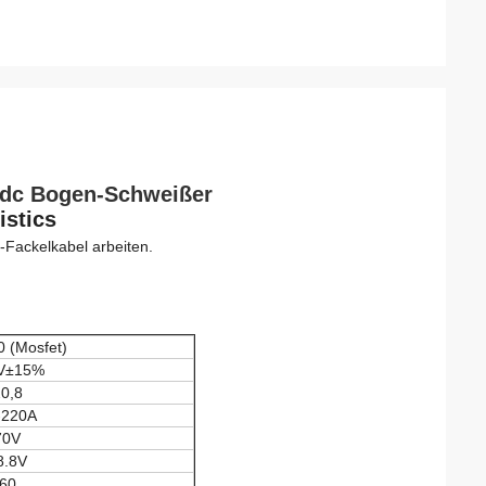
acdc Bogen-Schweißer
stics
-Fackelkabel arbeiten.
 (Mosfet)
V±15%
0,8
-220A
70V
8.8V
60