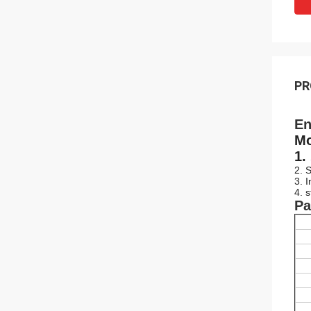
PR
En
Mo
1.
2. 
3. I
4. 
Pa