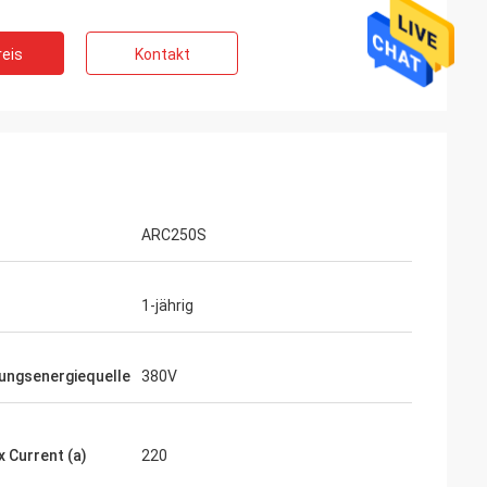
eis
Kontakt
ARC250S
1-jährig
tungsenergiequelle
380V
x Current (a)
220