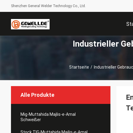
Shenzhen General Welder Technology Co., Ltd.
St
Industrieller 
Startseite
/
Industrieller Gebra
Alle Produkte
E
T
Mig-Muttahida Majlis-e-Amal
Schweißer
Stock TIG-Muttahida Majlis-e-Amal