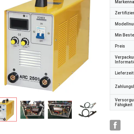
Markenn
Zertifizi
Modelln
Min Best
Preis
Verpacku
Informat
Lieferzeit
Zahlungs
Versorgu
Fähigkeit