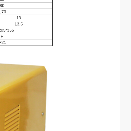
80
,73
13
13,5
205*355
F
P21