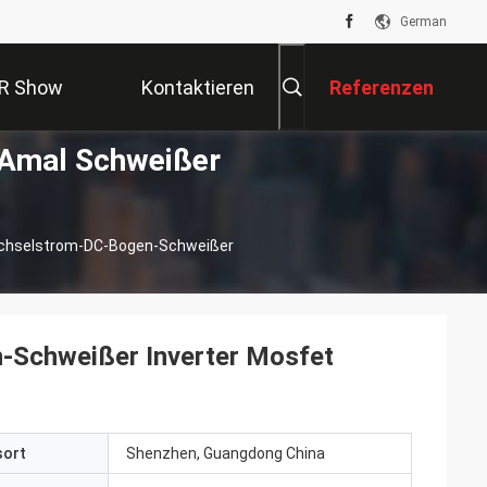
German
R Show
Kontaktieren
Referenzen
-Amal Schweißer
Sie Uns
echselstrom-DC-Bogen-Schweißer
-Schweißer Inverter Mosfet
sort
Shenzhen, Guangdong China