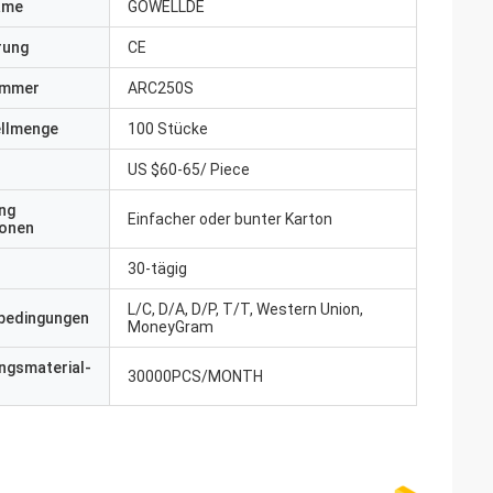
ame
GOWELLDE
erung
CE
ummer
ARC250S
ellmenge
100 Stücke
US $60-65/ Piece
ng
Einfacher oder bunter Karton
ionen
30-tägig
L/C, D/A, D/P, T/T, Western Union,
bedingungen
MoneyGram
ngsmaterial-
30000PCS/MONTH