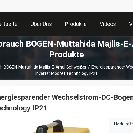
artseite
Über Uns
Produkte
Videos
V
Gebrauch BOGEN-Muttahida Majlis-E
Produkte
uch BOGEN-Muttahida Majlis-E-Amal Schweißer
/
Energiesparender W
Inverter Mosfet Technology IP21
nergiesparender Wechselstrom-DC-Bogen
echnology IP21
Herkunft