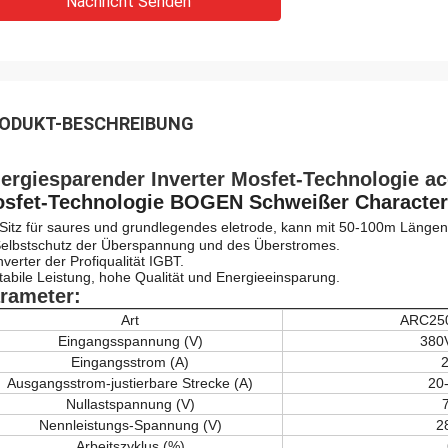
Nachricht Senden
ODUKT-BESCHREIBUNG
ergiesparender Inverter Mosfet-Technologie 
sfet-Technologie BOGEN Schweißer Characteri
Sitz für saures und grundlegendes eletrode, kann mit 50-100m Längen
Selbstschutz der Überspannung und des Überstromes.
nverter der Profiqualität IGBT.
stabile Leistung, hohe Qualität und Energieeinsparung.
rameter:
Art
ARC250
Eingangsspannung (V)
380
Eingangsstrom (A)
2
Ausgangsstrom-justierbare Strecke (A)
20
Nullastspannung (V)
Nennleistungs-Spannung (V)
2
Arbeitszyklus (%)