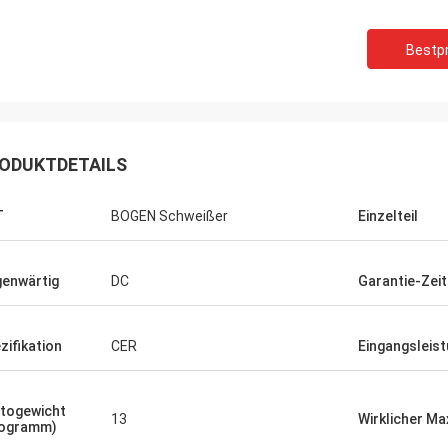
Bestpr
ODUKTDETAILS
T
BOGEN Schweißer
Einzelteil
enwärtig
DC
Garantie-Zeit
zifikation
CER
Eingangsleis
togewicht
13
Wirklicher Ma
logramm)