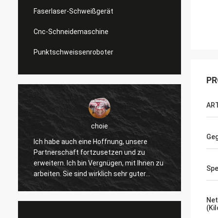
Faserlaser-Schweißgerät
Cnc-Schneidemaschine
Punktschweissenroboter
PR
AR
Daniel
Geg
 unsere
Ich werde zur Zusammenarbeit mit Ihnen
und zu
gefallen, helfen Sie uns, unser zu
 mit Ihnen zu
verbessern überprüfen für mich und
Spe
r guter
andere Kunden, also schätze ich Sie
ändig. Die
wirklich, und der Preis ist angemessen
schnell und
und wettbewerbsfähig, fahren wir fort, Ihr
Net
e Sache.
Produkt zu unterzeichnen.
(Ki