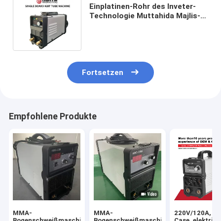
Einplatinen-Rohr des Inveter-
Technologie Muttahida Majlis-e-
Amal Schweißgerät-AC220V
IGBT
Fortsetzen
Empfohlene Produkte
MMA-
MMA-
220V/120A, Mi
Bogenschweißmaschine
Bogenschweißmaschine
Case, elektris