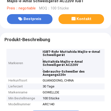
Majlis-e-Amal Schweißgerät-AC220V IGBT
Preis：negotiable
MOQ：100 Stücke
Bestpreis
Kontakt
Produkt-Beschreibung
IGBT-Rohr Muttahida Majlis-e-Amal
Schweißgerät
,
Muttahida Majlis-e-Amal
Markieren
Schweißgerät AC220V
,
Gebrauchs-Schweißer des
Ausgangs220v
Herkunftsort
GUANGDONG, CHINA
Lieferzeit
30 Tage
Markenname
GOWELLDE
Min Bestellmenge
100 Stücke
Modellnummer
ARC140