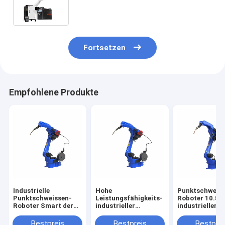
Lichtbogenbehandlung automatisch
Fortsetzen
Empfohlene Produkte
Industrielle
Hohe
Punktschweis
Punktschweissen-
Leistungsfähigkeits-
Roboter 10.8A
Roboter Smart der
industrieller
industrieller
hohen
Punktschweissen-
Wechselstrom
Leistungsfähigkeits-
Roboter 2.5kVA
für Hsr-Auto-
Bestpreis
Bestpreis
Bestprei