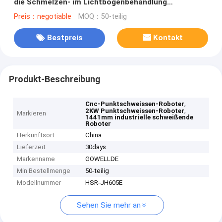
die Schmelzen- im Lichtbogenbehandlung
automatisch
Preis：negotiable
MOQ：50-teilig
Bestpreis
Kontakt
Produkt-Beschreibung
,
Cnc-Punktschweissen-Roboter
,
2KW Punktschweissen-Roboter
Markieren
1441mm industrielle schweißende
Roboter
Herkunftsort
China
Lieferzeit
30days
Markenname
GOWELLDE
Min Bestellmenge
50-teilig
Modellnummer
HSR-JH605E
Sehen Sie mehr an