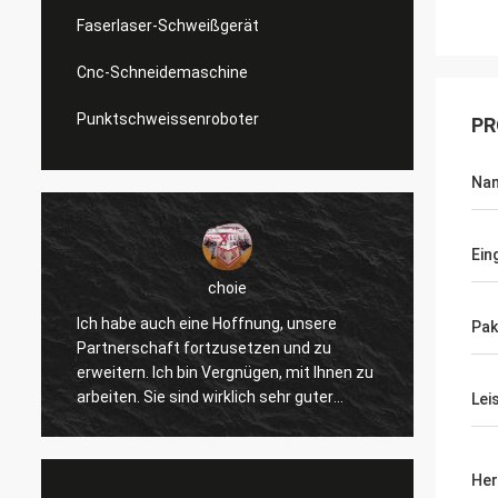
Faserlaser-Schweißgerät
Cnc-Schneidemaschine
Punktschweissenroboter
PR
Na
Ein
choie
Ich habe auch eine Hoffnung, unsere
Ich we
Pak
Partnerschaft fortzusetzen und zu
gefalle
erweitern. Ich bin Vergnügen, mit Ihnen zu
verbes
arbeiten. Sie sind wirklich sehr guter
andere
Lei
Fachmann und stützen uns ständig. Die
wirkli
r
Kommunikation mit Ihnen ist schnell und
und we
dieses ist die meiste wichtige Sache.
Produk
Her