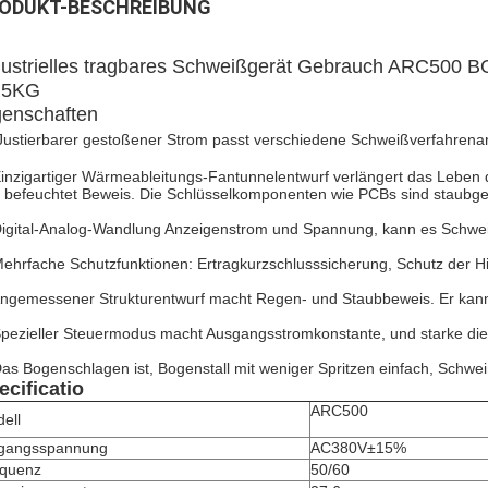
ODUKT-BESCHREIBUNG
dustrielles tragbares Schweißgerät Gebrauch ARC500 
.5KG
genschaften
Justierbarer gestoßener Strom passt verschiedene Schweißverfahrena
Einzigartiger Wärmeableitungs-Fantunnelentwurf verlängert das Leben d
 befeuchtet Beweis. Die Schlüsselkomponenten wie PCBs sind staubgesc
Digital-Analog-Wandlung Anzeigenstrom und Spannung, kann es Schwei
Mehrfache Schutzfunktionen: Ertragkurzschlusssicherung, Schutz der H
Angemessener Strukturentwurf macht Regen- und Staubbeweis. Er kann
Spezieller Steuermodus macht Ausgangsstromkonstante, und starke die 
Das Bogenschlagen ist, Bogenstall mit weniger Spritzen einfach, Schweiß
ecificatio
ARC500
ell
gangsspannung
AC380V±15%
quenz
50/60