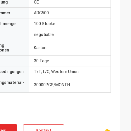
erung
CE
ummer
ARC500
ellmenge
100 Stücke
negotiable
ng
Karton
ionen
30 Tage
bedingungen
T/T, L/C, Western Union
ngsmaterial-
30000PCS/MONTH
eis
Kontakt