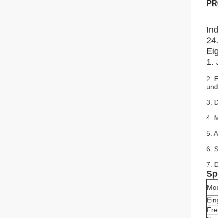
PR
In
24
Ei
1.
2. 
und
3. 
4. 
5. 
6. 
7. 
Sp
Mod
Ein
Fre