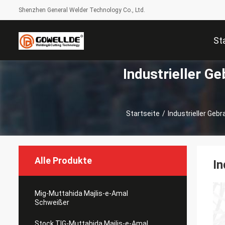
Shenzhen General Welder Technology Co., Ltd.
St
Industrieller 
Startseite
/
Industrieller Ge
Alle Produkte
In
Mig-Muttahida Majlis-e-Amal
Schweißer
Stock TIG-Muttahida Majlis-e-Amal