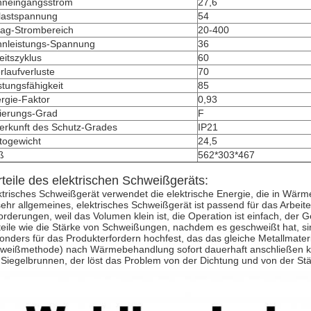
neingangsstrom
27,6
lastspannung
54
rag-Strombereich
20-400
nleistungs-Spannung
36
eitszyklus
60
rlaufverluste
70
stungsfähigkeit
85
rgie-Faktor
0,93
lierungs-Grad
F
erkunft des Schutz-Grades
IP21
togewicht
24,5
ß
562*303*467
rteile des elektrischen Schweißgeräts:
ktrisches Schweißgerät verwendet die elektrische Energie, die in Wärm
 sehr allgemeines, elektrisches Schweißgerät ist passend für das Arbeite
orderungen, weil das Volumen klein ist, die Operation ist einfach, der G
teile wie die Stärke von Schweißungen, nachdem es geschweißt hat, si
onders für das Produkterfordern hochfest, das das gleiche Metallmateri
weißmethode) nach Wärmebehandlung sofort dauerhaft anschließen kan
 Siegelbrunnen, der löst das Problem von der Dichtung und von der Stä