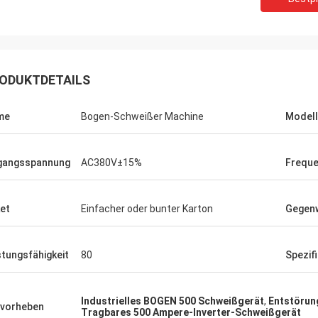
ODUKTDETAILS
me
Bogen-Schweißer Machine
Modell
gangsspannung
AC380V±15%
Frequ
Daniel
rde zur Zusammenarbeit mit Ihnen
et
Einfacher oder bunter Karton
Gegenw
n, helfen Sie uns, unser zu
sern überprüfen für mich und
 Kunden, also schätze ich Sie
stungsfähigkeit
80
Spezif
ch, und der Preis ist angemessen
ttbewerbsfähig, fahren wir fort, Ihr
t zu unterzeichnen.
Industrielles BOGEN 500 Schweißgerät
,
Entstörun
vorheben
Tragbares 500 Ampere-Inverter-Schweißgerät