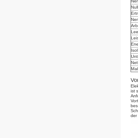
Nen
Nul
Ert
Nen
Arb
Lee
Lei
Ene
Iso
Unt
Net
Ma
Vo
Ele
ist
Anf
Vor
bes
Sch
der