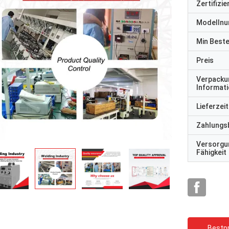
Zertifizi
Modelln
Min Best
Preis
Verpacku
Informat
Lieferzeit
Zahlungs
Versorgu
Fähigkeit
Bestpr