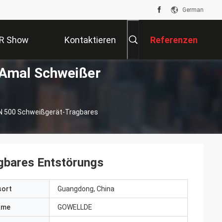
German
R Show
Kontaktieren
Referenzen
-Amal Schweißer
Sie Uns
EN 500 Schweißgerät-Tragbares
gbares Entstörungs
sort
Guangdong, China
ame
GOWELLDE