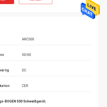
ARC500
enz
50/60
ärtig
DC
ikation
CER
gs-BOGEN 500 Schweißgerät
,