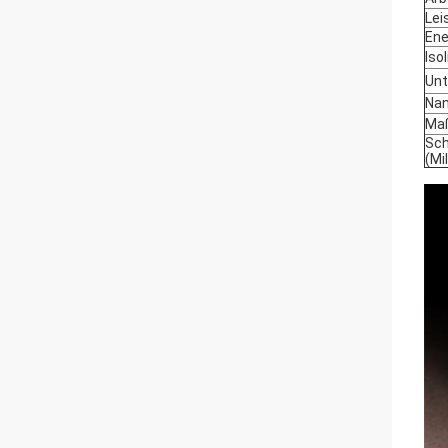
Lei
Ene
Iso
Unt
Nan
Maß
Sch
(Mi