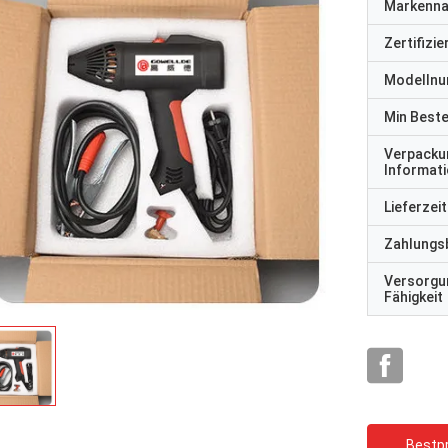
Markenn
Zertifizi
Modelln
Min Best
Verpacku
Informat
Lieferzeit
Zahlungs
Versorgu
Fähigkeit
Bestpr