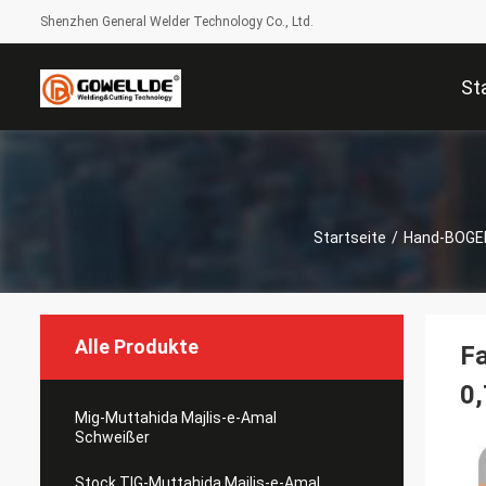
Shenzhen General Welder Technology Co., Ltd.
St
Startseite
/
Hand-BOGE
Alle Produkte
F
0
Mig-Muttahida Majlis-e-Amal
Schweißer
Stock TIG-Muttahida Majlis-e-Amal