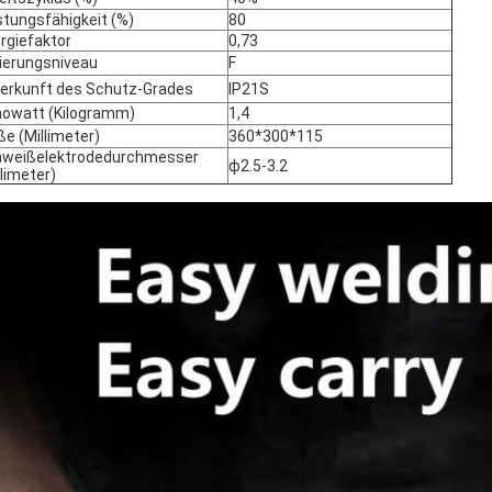
stungsfähigkeit (%)
80
rgiefaktor
0,73
lierungsniveau
F
erkunft des Schutz-Grades
IP21S
owatt (Kilogramm)
1,4
e (Millimeter)
360*300*115
weißelektrodedurchmesser
ф2.5-3.2
llimeter)