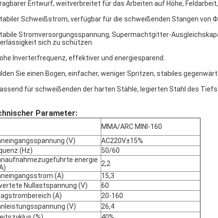
Tragbarer Entwurf, weitverbreitet für das Arbeiten auf Höhe, Feldarbei
Stabiler Schweißstrom, verfügbar für die schweißenden Stangen von 
Stabile Stromversorgungsspannung, Supermachtgitter-Ausgleichskapaz
erlässigkeit sich zu schützen.
Hohe Inverterfrequenz, effektiver und energiesparend.
Bilden Sie einen Bogen, einfacher, weniger Spritzen, stabiles gegenwä
Passend für schweißenden der harten Stähle, legierten Stahl des Tiefs
chnischer Parameter:
MMA/ARC MINI-160
neingangsspannung (V)
AC220V±15%
quenz (Hz)
50/60
naufnahmezugeführte energie
2,2
A)
neingangsstrom (A)
15,3
ertete Nullastspannung (V)
60
ragstrombereich (A)
20-160
nleistungsspannung (V)
26,4
eitszyklus (%)
40%