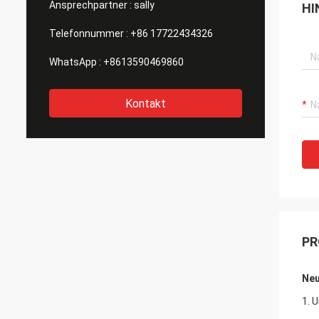
Ansprechpartner :
sally
HI
Telefonnummer :
+86 17722434326
WhatsApp :
+8613590469860
Kontakt
PR
Neu
1. 