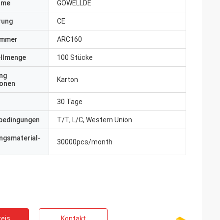
ame
GOWELLDE
erung
CE
ummer
ARC160
ellmenge
100 Stücke
ng
Karton
ionen
30 Tage
bedingungen
T/T, L/C, Western Union
ngsmaterial-
30000pcs/month
eis
Kontakt