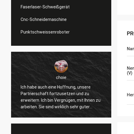
Faserlaser-Schweißgerät
Cnc-Schneidemaschine
Punktschweissenroboter
PR
Na
Nen
(V)
Daniel
ng, unsere
Ich werde zur Zusammenarbeit mit Ihnen
en und zu
gefallen, helfen Sie uns, unser zu
Her
n, mit Ihnen zu
verbessern überprüfen für mich und
sehr guter
andere Kunden, also schätze ich Sie
 ständig. Die
wirklich, und der Preis ist angemessen
st schnell und
und wettbewerbsfähig, fahren wir fort, Ihr
tige Sache.
Produkt zu unterzeichnen.