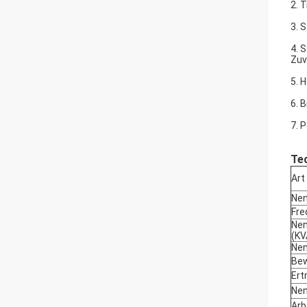
2. 
3. 
4. 
Zuv
5. 
6. 
7. 
Te
Art
Nen
Fre
Nen
(KV
Nen
Bew
Ert
Nen
Arb