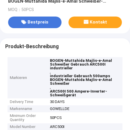
BOGEN-Muttahida Majlis-e-Amal Schweißer-
500amps
MOQ：50PCS
Bestpreis
Kontakt
Produkt-Beschreibung
BOGEN-Muttahida Majlis-e-Amal
Schweißer Gebrauch ARC500I
industrieller
,
industrieller Gebrauch 500amps
Markieren
BOGEN-Muttahida Majlis-e-Amal
Schweißer
,
ARC500I 500 Ampere-Inverter-
Schweißgerät
Delivery Time
30 DAYS
Markenname
GOWELLDE
Minimum Order
50PCS
Quantity
Model Number
ARC500I