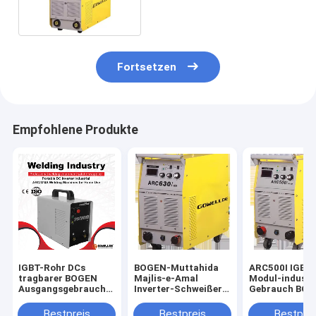
Fortsetzen
Empfohlene Produkte
IGBT-Rohr DCs
BOGEN-Muttahida
ARC500I IGBT
tragbarer BOGEN
Majlis-e-Amal
Modul-industri
Ausgangsgebrauch
Inverter-Schweißer
Gebrauch BOG
des Stock-
500amps ARC630I
Muttahida Maj
Schweißgerät-
IGBT
Amal Schweiß
Bestpreis
Bestpreis
Bestprei