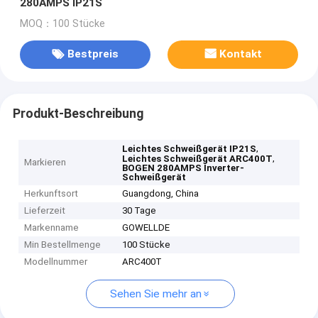
280AMPS IP21S
MOQ：100 Stücke
Bestpreis
Kontakt
Produkt-Beschreibung
,
Leichtes Schweißgerät IP21S
,
Leichtes Schweißgerät ARC400T
Markieren
BOGEN 280AMPS Inverter-
Schweißgerät
Herkunftsort
Guangdong, China
Lieferzeit
30 Tage
Markenname
GOWELLDE
Min Bestellmenge
100 Stücke
Modellnummer
ARC400T
Sehen Sie mehr an