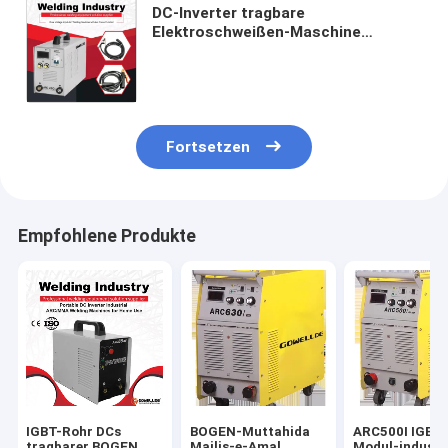
DC-Inverter tragbare
Elektroschweißen-Maschine
Muttahida Majlis-e-Amal BOGEN
Mosfet Muttahida Majlis-e-Amal
Maschine mit Bogen-Kraft-Funktion
Fortsetzen
Empfohlene Produkte
IGBT-Rohr DCs
BOGEN-Muttahida
ARC500I IGBT
tragbarer BOGEN
Majlis-e-Amal
Modul-industri