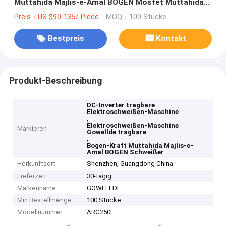
Muttahida Majlis-e-Amal BOGEN Mosfet Muttahida
Majlis-e-Amal Maschine mit Bogen-Kraft-Funktion
Preis：US $90-135/ Piece
MOQ：100 Stücke
Bestpreis
Kontakt
Produkt-Beschreibung
DC-Inverter tragbare
Elektroschweißen-Maschine
,
Elektroschweißen-Maschine
Markieren
Gowellde tragbare
,
Bogen-Kraft Muttahida Majlis-e-
Amal BOGEN Schweißer
Herkunftsort
Shenzhen, Guangdong China
Lieferzeit
30-tägig
Markenname
GOWELLDE
Min Bestellmenge
100 Stücke
Modellnummer
ARC250L